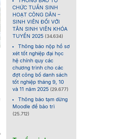
THÔNG BÁO TỔ
CHỨC TUẦN SINH
HOẠT CÔNG DÂN –
SINH VIÊN ĐỐI VỚI
TÂN SINH VIÊN KHÓA
TUYỂN 2025
(34.634)
Thông báo nộp hồ sơ
xét tốt nghiệp đại học
hệ chính quy các
chương trình cho các
đợt công bố danh sách
tốt nghiệp tháng 9, 10
và 11 năm 2025
(29.677)
Thông báo tạm dừng
ở
Moodle để bảo trì
(25.712)
0