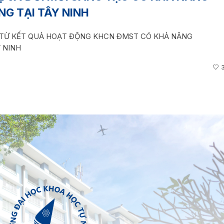
G TẠI TÂY NINH
P TỪ KẾT QUẢ HOẠT ĐỘNG KHCN ĐMST CÓ KHẢ NĂNG
 NINH