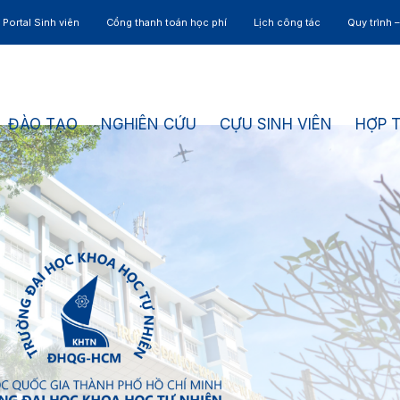
Portal Sinh viên
Cổng thanh toán học phí
Lịch công tác
Quy trình 
ĐÀO TẠO
NGHIÊN CỨU
CỰU SINH VIÊN
HỢP 