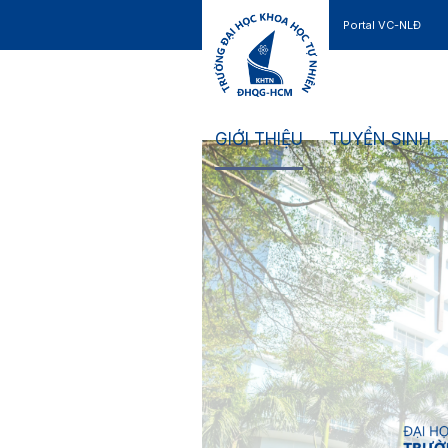
Portal VC-NLĐ
Liên hệ
GIỚI THIỆU
TUYỂN SINH