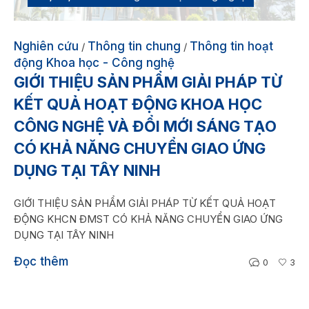
Nghiên cứu
Thông tin chung
Thông tin hoạt
/
/
động Khoa học - Công nghệ
GIỚI THIỆU SẢN PHẨM GIẢI PHÁP TỪ
KẾT QUẢ HOẠT ĐỘNG KHOA HỌC
CÔNG NGHỆ VÀ ĐỔI MỚI SÁNG TẠO
CÓ KHẢ NĂNG CHUYỂN GIAO ỨNG
DỤNG TẠI TÂY NINH
GIỚI THIỆU SẢN PHẨM GIẢI PHÁP TỪ KẾT QUẢ HOẠT
ĐỘNG KHCN ĐMST CÓ KHẢ NĂNG CHUYỂN GIAO ỨNG
DỤNG TẠI TÂY NINH
Đọc thêm
0
3