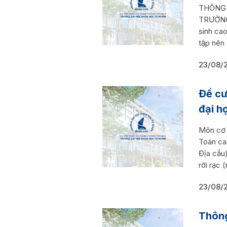
THÔNG B
TRƯỜNG
sinh cao
tập nên
23/08/
Đề cư
đại h
Môn cơ 
Toán ca
Địa cầu
rời rạc
23/08/
Thông