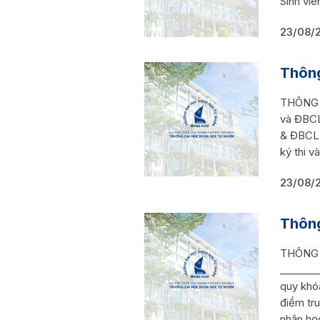
Sinh vi
23/08/
Thông
THÔNG B
và ĐBCL
& ĐBCL b
ký thi 
23/08/
Thông
THÔNG B
_______
quy khó
điểm tru
nhận họ