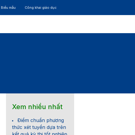
– Biểu mẫu
Công khai giáo dục
TÁC
30 NĂM
Xem nhiều nhất
Điểm chuẩn phương
thức xét tuyển dựa trên
kết quả kỳ thi tốt nghiệp