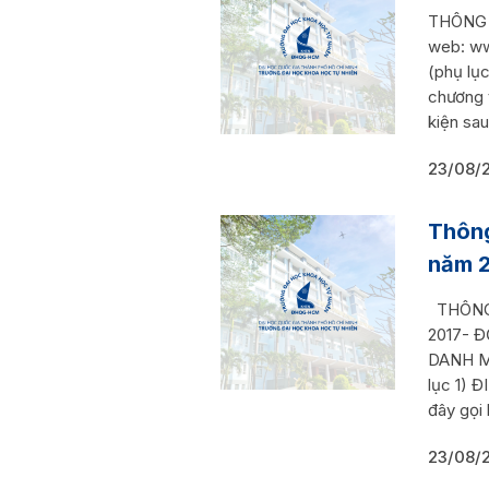
THÔNG B
web: w
(phụ lụ
chương t
kiện sau
23/08/
Thông
năm 2
THÔNG 
2017- Đ
DANH M
lục 1) 
đây gọi 
23/08/