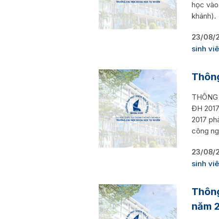
học vào
khánh).
23/08/
sinh vi
Thông
THÔNG B
ĐH 2017)
2017 ph
công ng
23/08/
sinh vi
Thông
năm 2