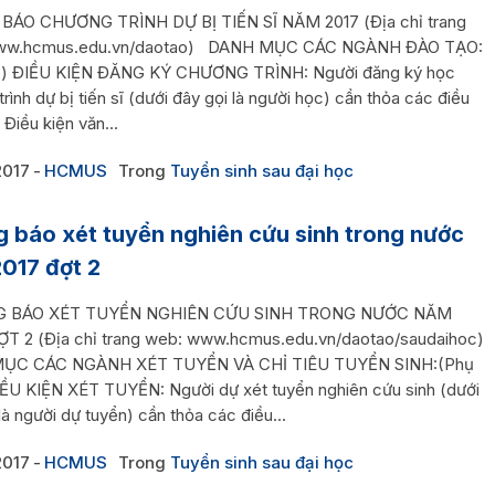
ÁO CHƯƠNG TRÌNH DỰ BỊ TIẾN SĨ NĂM 2017 (Địa chỉ trang
ww.hcmus.edu.vn/daotao) DANH MỤC CÁC NGÀNH ĐÀO TẠO:
c) ĐIỀU KIỆN ĐĂNG KÝ CHƯƠNG TRÌNH: Người đăng ký học
rình dự bị tiến sĩ (dưới đây gọi là người học) cần thỏa các điều
 Điều kiện văn...
2017
HCMUS
Trong
Tuyển sinh sau đại học
 báo xét tuyển nghiên cứu sinh trong nước
017 đợt 2
BÁO XÉT TUYỂN NGHIÊN CỨU SINH TRONG NƯỚC NĂM
ỢT 2 (Địa chỉ trang web: www.hcmus.edu.vn/daotao/saudaihoc)
ỤC CÁC NGÀNH XÉT TUYỂN VÀ CHỈ TIÊU TUYỂN SINH:(Phụ
ĐIỀU KIỆN XÉT TUYỂN: Người dự xét tuyển nghiên cứu sinh (dưới
là người dự tuyển) cần thỏa các điều...
2017
HCMUS
Trong
Tuyển sinh sau đại học