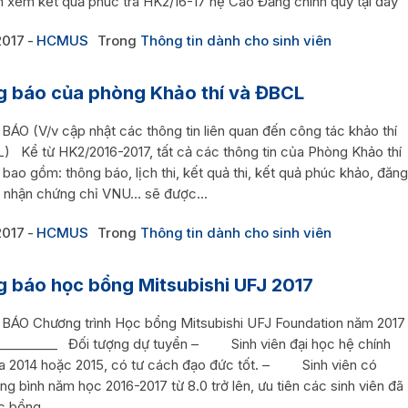
ên xem kết quả phúc tra HK2/16-17 hệ Cao Đẳng chính quy tại đây
2017
HCMUS
Trong
Thông tin dành cho sinh viên
 báo của phòng Khảo thí và ĐBCL
ÁO (V/v cập nhật các thông tin liên quan đến công tác khảo thí
) Kể từ HK2/2016-2017, tất cả các thông tin của Phòng Khảo thí
ao gồm: thông báo, lịch thi, kết quả thi, kết quả phúc khảo, đăng
và nhận chứng chỉ VNU… sẽ được...
2017
HCMUS
Trong
Thông tin dành cho sinh viên
 báo học bổng Mitsubishi UFJ 2017
ÁO Chương trình Học bổng Mitsubishi UFJ Foundation năm 2017
__________ Đối tượng dự tuyển – Sinh viên đại học hệ chính
a 2014 hoặc 2015, có tư cách đạo đức tốt. – Sinh viên có
ng bình năm học 2016-2017 từ 8.0 trở lên, ưu tiên các sinh viên đã
c bổng...