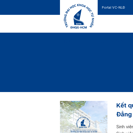
Portal VC-NLĐ
Liên hệ
GIỚI THIỆU
TUYỂN SINH
Kết q
Đẳng 
Sinh viê