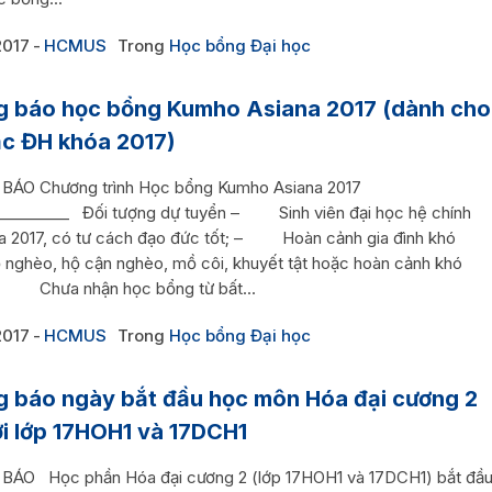
2017
HCMUS
Trong
Học bổng Đại học
 báo học bổng Kumho Asiana 2017 (dành cho
c ĐH khóa 2017)
ÁO Chương trình Học bổng Kumho Asiana 2017
__________ Đối tượng dự tuyển – Sinh viên đại học hệ chính
a 2017, có tư cách đạo đức tốt; – Hoàn cảnh gia đình khó
ộ nghèo, hộ cận nghèo, mồ côi, khuyết tật hoặc hoàn cảnh khó
– Chưa nhận học bổng từ bất...
2017
HCMUS
Trong
Học bổng Đại học
 báo ngày bắt đầu học môn Hóa đại cương 2
ới lớp 17HOH1 và 17DCH1
ÁO Học phần Hóa đại cương 2 (lớp 17HOH1 và 17DCH1) bắt đầ