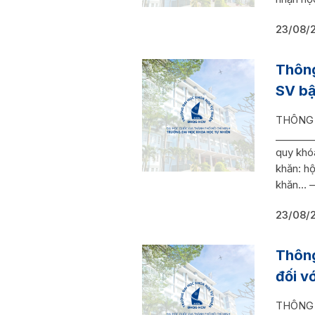
23/08/
Thông
SV bậ
THÔNG B
_______
quy khó
khăn: h
khăn… 
23/08/
Thông
đối v
THÔNG B