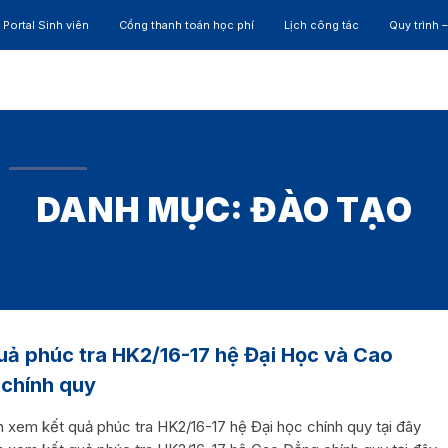
Portal Sinh viên
Cổng thanh toán học phí
Lịch công tác
Quy trình 
ĐÀO TẠO
NGHIÊN CỨU
CỰU SINH VIÊN
HỢP 
DANH MỤC:
ĐÀO TẠO
uả phúc tra HK2/16-17 hệ Đại Học và Cao
chính quy
n xem kết quả phúc tra HK2/16-17 hệ Đại học chính quy tại đây