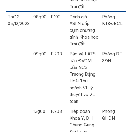
Trái đất
Thứ 3
08g00
F.102
Đánh giá
Phòng
05/12/2023
ASIIN cấp
KT&ĐBCL
cụm chương
trình Khoa học
Trái đất
09g00
F.203
Bảo vệ LATS
Phòng ĐT
cấp ĐVCM
SĐH
của NCS
Trương Đặng
Hoài Thu,
ngành VL lý
thuyết và VL
toán
13g00
F.203
Tiếp đoàn
Phòng
Khoa Y, ĐH
QHĐN
Chang Gung,
Đài Loan