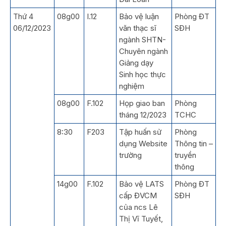
Thứ 4
08g00
I.12
Bảo vệ luận
Phòng ĐT
06/12/2023
văn thạc sĩ
SĐH
ngành SHTN-
Chuyên ngành
Giảng dạy
Sinh học thực
nghiệm
08g00
F.102
Họp giao ban
Phòng
tháng 12/2023
TCHC
8:30
F203
Tập huấn sử
Phòng
dụng Website
Thông tin –
trường
truyền
thông
14g00
F.102
Bảo vệ LATS
Phòng ĐT
cấp ĐVCM
SĐH
của ncs Lê
Thị Vĩ Tuyết,