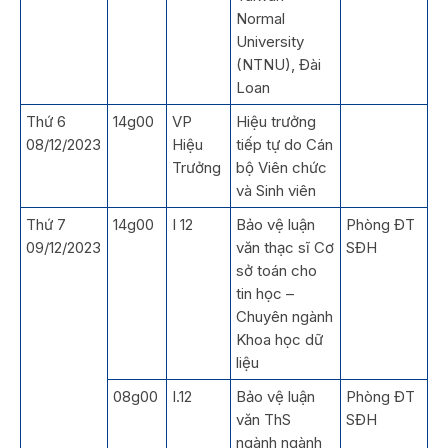
Normal
University
(NTNU), Đài
Loan
Thứ 6
14g00
VP
Hiệu trưởng
08/12/2023
Hiệu
tiếp tự do Cán
Trưởng
bộ Viên chức
và Sinh viên
Thứ 7
14g00
I 12
Bảo vệ luận
Phòng ĐT
09/12/2023
văn thạc sĩ Cơ
SĐH
sở toán cho
tin học –
Chuyên ngành
Khoa học dữ
liệu
08g00
I.12
Bảo vệ luận
Phòng ĐT
văn ThS
SĐH
ngành ngành