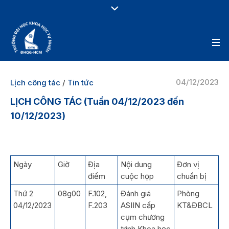
04/12/2023
Lịch công tác
/
Tin tức
LỊCH CÔNG TÁC (Tuần 04/12/2023 đến
10/12/2023)
Ngày
Giờ
Địa
Nội dung
Đơn vị
điểm
cuộc họp
chuẩn bị
Thứ 2
08g00
F.102,
Đánh giá
Phòng
04/12/2023
F.203
ASIIN cấp
KT&ĐBCL
cụm chương
trình Khoa học