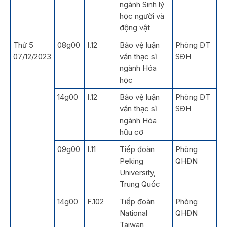
ngành Sinh lý
học người và
động vật
Thứ 5
08g00
I.12
Bảo vệ luận
Phòng ĐT
07/12/2023
văn thạc sĩ
SĐH
ngành Hóa
học
14g00
I.12
Bảo vệ luận
Phòng ĐT
văn thạc sĩ
SĐH
ngành Hóa
hữu cơ
09g00
I.11
Tiếp đoàn
Phòng
Peking
QHĐN
University,
Trung Quốc
14g00
F.102
Tiếp đoàn
Phòng
National
QHĐN
Taiwan