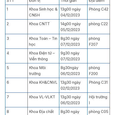
STT
Đơn vị
Thời gian
Địa điểm
1
Khoa Sinh học &
13g00 ngày
Phòng C42
CNSH
04/12/2023
2
Khoa CNTT
14g00 ngày
phòng C22
05/12/2023
3
Khoa Toán – Tin
8g30 ngày
phòng
học
07/12/2023
F207
4
Khoa Điện tử –
9g30 ngày
Viễn thông
07/12/2023
5
Khoa Môi
8g30ngày
phòng
trường
06/12/2023
F200
6
Khoa KH&CNVL
13g30 ngày
Phòng C31
02/12/2023
7
Khoa VL-VLKT
13g30 ngày
Hội trường
06/12/2023
I
8
Khoa Địa chất
8g30 ngày
phòng C05