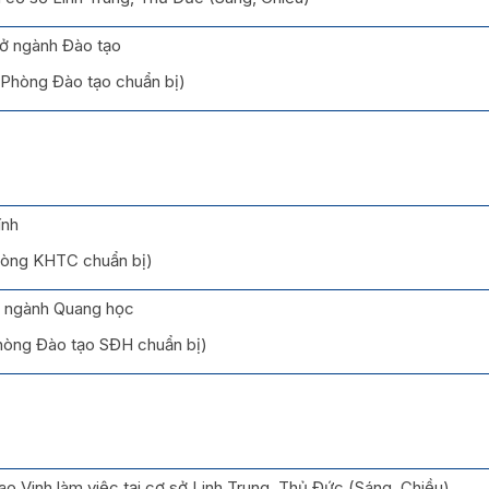
ở ngành Đào tạo
(Phòng Đào tạo chuẩn bị)
ính
Phòng KHTC chuẩn bị)
ĩ ngành Quang học
Phòng Đào tạo SĐH chuẩn bị)
o Vinh làm việc tại cơ sở Linh Trung, Thủ Đức (Sáng, Chiều)