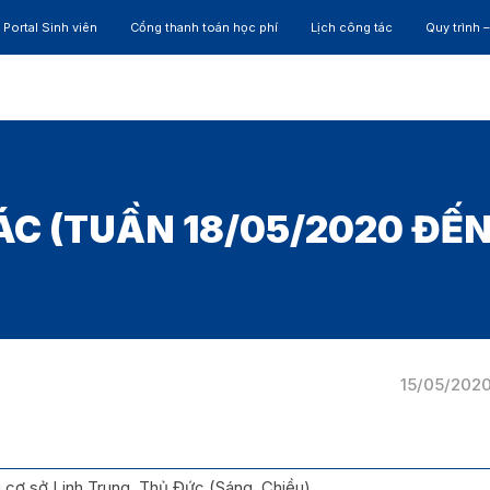
Portal Sinh viên
Cổng thanh toán học phí
Lịch công tác
Quy trình 
ĐÀO TẠO
NGHIÊN CỨU
CỰU SINH VIÊN
HỢP 
ÁC (TUẦN 18/05/2020 ĐẾN
15/05/202
i cơ sở Linh Trung, Thủ Đức (Sáng, Chiều)