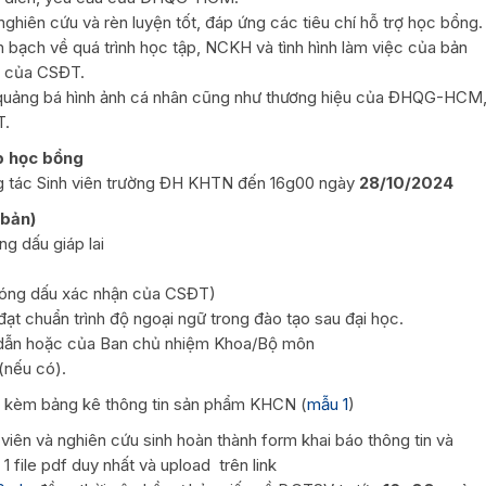
nghiên cứu và rèn luyện tốt, đáp ứng các tiêu chí hỗ trợ học bổng.
h bạch về quá trình học tập, NCKH và tình hình làm việc của bản
ầu của CSĐT.
uảng bá hình ảnh cá nhân cũng như thương hiệu của ĐHQG-HCM
T.
ấp học bổng
 tác Sinh viên trường ĐH KHTN đến 16g00 ngày
28/10/2024
 bản)
ng dấu giáp lai
đóng dấu xác nhận của CSĐT)
ạt chuẩn trình độ ngoại ngữ trong đào tạo sau đại học.
g dẫn hoặc của Ban chủ nhiệm Khoa/Bộ môn
(nếu có).
 kèm bảng kê thông tin sản phẩm KHCN (
mẫu 1
)
 viên và nghiên cứu sinh hoàn thành form khai báo thông tin và
1 file pdf duy nhất và upload trên link