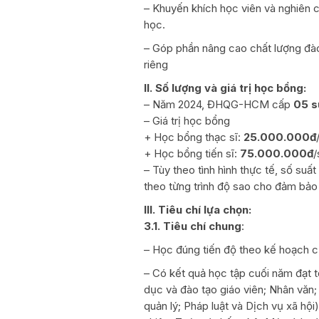
– Khuyến khích học viên và nghiên c
học.
– Góp phần nâng cao chất lượng đà
riêng
II. Số lượng và giá trị học bổng:
– Năm 2024, ĐHQG-HCM cấp
05 s
– Giá trị học bổng
+ Học bổng thạc sĩ:
25.000.000đ
+ Học bổng tiến sĩ:
75.000.000đ
/
– Tùy theo tình hình thực tế, số su
theo từng trình độ sao cho đảm bảo
III. Tiêu chí lựa chọn:
3.1. Tiêu chí chung
:
– Học đúng tiến độ theo kế hoạch 
– Có kết quả học tập cuối năm đạt t
dục và đào tạo giáo viên; Nhân văn; 
quản lý; Pháp luật và Dịch vụ xã hội