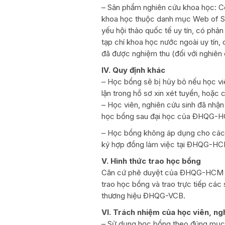
– Sản phẩm nghiên cứu khoa học: Có
khoa học thuộc danh mục Web of Sc
yếu hội thảo quốc tế uy tín, có phả
tạp chí khoa học nước ngoài uy tín,
đã được nghiệm thu (đối với nghiên 
IV. Quy định khác
– Học bổng sẽ bị hủy bỏ nếu học viê
lận trong hồ sơ xin xét tuyển, hoặ
– Học viên, nghiên cứu sinh đã nhậ
học bổng sau đại học của ĐHQG-
– Học bổng không áp dụng cho các 
ký hợp đồng làm việc tại ĐHQG-H
V. Hình thức trao học bổng
Căn cứ phê duyệt của ĐHQG-HCM v
trao học bổng và trao trực tiếp các
thương hiệu ĐHQG-VCB.
VI. Trách nhiệm của học viên, ng
– Sử dụng học bổng theo đúng mụ