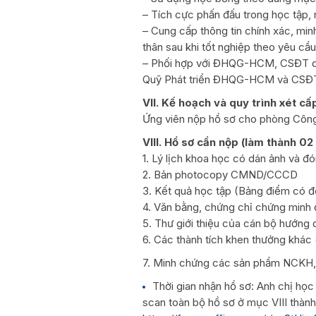
– Tích cực phấn đấu trong học tập, 
– Cung cấp thông tin chính xác, min
thân sau khi tốt nghiệp theo yêu c
– Phối hợp với ĐHQG-HCM, CSĐT q
Quỹ Phát triển ĐHQG-HCM và CSĐ
VII. Kế hoạch và quy trình xét c
Ứng viên nộp hồ sơ cho phòng Công
VIII. Hồ sơ cần nộp (làm thành 02
1. Lý lịch khoa học có dán ảnh và đó
2. Bản photocopy CMND/CCCD
3. Kết quả học tập (Bảng điểm có 
4. Văn bằng, chứng chỉ chứng minh đ
5. Thư giới thiệu của cán bộ hướn
6. Các thành tích khen thưởng khác 
7. Minh chứng các sản phẩm NCKH,
Thời gian nhận hồ sơ: Anh chị học
scan toàn bộ hồ sơ ở mục VIII thành 