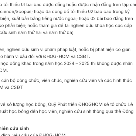
 tối thiểu 01 bài báo được đăng hoặc được nhận đăng trên tạp chí
ience/Scopus; hoặc đã công bố tối thiểu 02 báo cáo trong kỷ
n biện, xuất bản bằng tiếng nước ngoài; hoặc 02 bài báo đăng trên
 có phản biện; hoặc tham gia đề tài nghiên cứu khoa học các cấp
cứu sinh năm thứ hai và năm thứ ba)
n, nghiên cứu sinh vi phạm pháp luật, hoặc bị phát hiện có gian
c có hành vi xấu đối với ĐHQG-HCM và CSĐT.
n học bổng khác trong năm học 2024 – 2025 thì không được nhận
HCM.
cán bộ công chức, viên chức, nghiên cứu viên và các hình thức
CM và CSĐT
ề số lượng học bổng, Quỹ Phát triển ĐHQGHCM sẽ tổ chức Lễ
 suất học bổng đến học viên, nghiên cứu sinh thông qua thẻ Đồng
hiên cứu sinh
c đích, yêu cầu của ĐHQG-HCM.