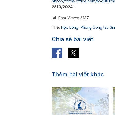
https://forms.office.com/r/vg8tHj
2810/2024 .
Post Views:
2.137
Thẻ:
Học bổng
,
Phòng Công tác Sin
Chia sẻ bài viết:
Thêm bài viết khác