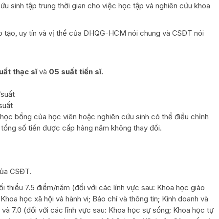
ứu sinh tập trung thời gian cho việc học tập và nghiên cứu khoa
o tạo, uy tín và vị thế của ĐHQG-HCM nói chung và CSĐT nói
uất thạc sĩ
và
05 suất tiến sĩ.
/suất
suất
ất học bổng của học viên hoặc nghiên cứu sinh có thể điều chỉnh
 tổng số tiền được cấp hàng năm không thay đổi.
của CSĐT.
ối thiểu 7.5 điểm/năm (đối với các lĩnh vực sau: Khoa học giáo
Khoa học xã hội và hành vi; Báo chí và thông tin; Kinh doanh và
) và 7.0 (đối với các lĩnh vực sau: Khoa học sự sống; Khoa học tự