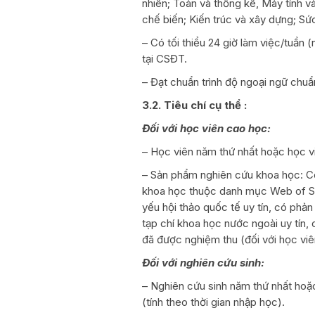
nhiên; Toán và thống kê, Máy tính v
chế biến; Kiến trúc và xây dựng; Sứ
– Có tối thiểu 24 giờ làm việc/tuần 
tại CSĐT.
– Đạt chuẩn trình độ ngoại ngữ ch
3.2. Tiêu chí cụ thể :
Đối với học viên cao học:
– Học viên năm thứ nhất hoặc học vi
– Sản phẩm nghiên cứu khoa học: Có
khoa học thuộc danh mục Web of Sc
yếu hội thảo quốc tế uy tín, có phả
tạp chí khoa học nước ngoài uy tín,
đã được nghiệm thu (đối với học viê
Đối với nghiên cứu sinh:
– Nghiên cứu sinh năm thứ nhất hoặ
(tính theo thời gian nhập học).