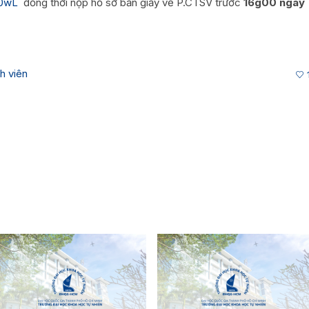
m0wL
đồng thời nộp hồ sơ bản giấy về P.CTSV trước
16g00 ngày
h viên