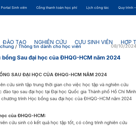
Portal Sinh viên
Cổng thanh toán học phí
Lịch công tác
Quy trình 
ĐÀO TẠO
NGHIÊN CỨU
CỰU SINH VIÊN
HỢP 
08/10/202
 chung
/
Thông tin dành cho học viên
ọc bổng Sau đại học của ĐHQG-HCM năm 2024
ỔNG SAU ĐẠI HỌC
CỦA ĐHQG-HCM NĂM 2024
n cứu sinh tập trung thời gian cho việc học tập và nghiên cứu
 đào tạo sau đại học tại Đại học Quốc gia Thành phố Hồ Chí Minh
n chương trình Học bổng sau đại học của ĐHQG-HCM năm 2024
ại học của ĐHQG-HCM:
hiên cứu sinh có kết quả học tập tốt, có công trình nghiên cứu