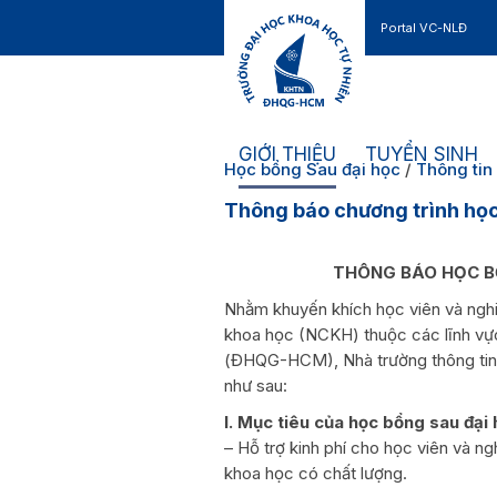
Portal VC-NLĐ
Liên hệ
GIỚI THIỆU
TUYỂN SINH
Học bổng Sau đại học
/
Thông tin
Thông báo chương trình h
THÔNG BÁO HỌC B
Nhằm khuyến khích học viên và nghiê
khoa học (NCKH) thuộc các lĩnh vực
(ĐHQG-HCM), Nhà trường thông ti
như sau:
I. Mục tiêu của học bổng sau đ
– Hỗ trợ kinh phí cho học viên và ng
khoa học có chất lượng.