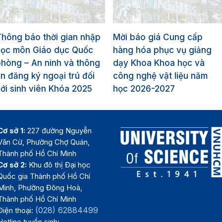
hông báo thời gian nhập
Mời báo giá Cung cấp
học môn Giáo dục Quốc
hàng hóa phục vụ giảng
hòng – An ninh và thông
dạy Khoa Khoa học và
in đăng ký ngoại trú đối
công nghệ vật liệu năm
ới sinh viên Khóa 2025
học 2026-2027
Cơ sở 1:
227 đường Nguyễn
Văn Cừ, Phường Chợ Quán,
Thành phố Hồ Chí Minh
Cơ sở 2:
Khu đô thị Đại học
Quốc gia Thành phố Hồ Chí
Minh, Phường Đông Hoà,
Thành phố Hồ Chí Minh
(028) 62884499
Điện thoại:
Hotline tuyển sinh: