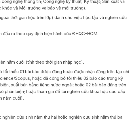
à công nghệ thông tin; Công nghệ kỹ thuật; Kỹ thuật; Sản xuất và
c khỏe và Môi trường và bảo vệ môi trường).
(ngoài thời gian học trên lớp) dành cho việc học tập và nghiên cứu
uẩn đầu ra theo quy định hiện hành của ĐHQG-HCM.
ên năm cuối (tính theo thời gian nhập học).
 tối thiểu 01 bài báo được đăng hoặc được nhận đăng trên tạp chí
ience/Scopus; hoặc đã công bố tối thiểu 02 báo cáo trong kỷ
n biện, xuất bản bằng tiếng nước ngoài; hoặc 02 bài báo đăng trên
 có phản biện; hoặc tham gia đề tài nghiên cứu khoa học các cấp
n năm cuối).
c nghiên cứu sinh năm thứ hai hoặc nghiên cứu sinh năm thứ ba