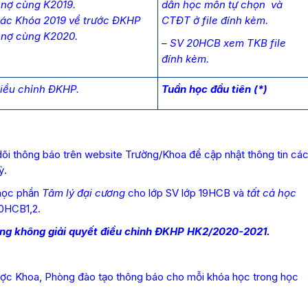
 nợ cùng K2019.
dẫn học môn tự chọn và
Các Khóa 2019 về trước ĐKHP
CTĐT ở file đính kèm.
 nợ cùng K2020.
– SV 20HCB xem TKB file
đính kèm.
iều chỉnh ĐKHP.
Tuần học đầu tiên (*)
dõi thông báo trên website Trường/Khoa để cập nhật thông tin cá
ỳ.
học phần
Tâm lý đại cương
cho lớp SV lớp 19HCB và
tất cả học
20HCB1,2.
 không giải quyết điều chỉnh ĐKHP HK2/2020-2021.
ợc Khoa, Phòng đào tạo thông báo cho mỗi khóa học trong học