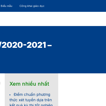
– Biểu mẫu
Công khai giáo dục
TÁC
30 NĂM
2020-2021 –
Xem nhiều nhất
1
Điểm chuẩn phương
thức xét tuyển dựa trên
kết quả kỳ thi tốt nghiệp