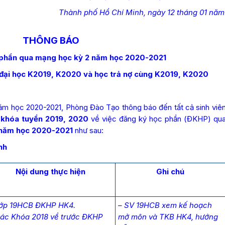
TN-ĐT
Thành phố Hồ Chí Minh, ngày 12 tháng 01 năm
THÔNG BÁO
 phần qua mạng học kỳ 2 năm học 2020-2021
g đại học K2019, K2020 và học trả nợ cùng K2019, K2020
c 2020-2021, Phòng Đào Tạo thông báo đến tất cả sinh viê
y
khóa tuyển 2019, 2020
về việc đăng ký học phần (ĐKHP) qu
 năm học 2020-2021
như sau:
nh
Nội dung thực hiện
Ghi chú
Lớp 19HCB ĐKHP HK4.
– SV 19HCB xem kế hoạch
Các Khóa 2018 về trước ĐKHP
mở môn và TKB HK4, hướng