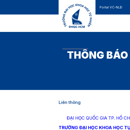
Portal VC-NLĐ
Liên hệ
GIỚI THIỆU
TUYỂN SINH
THÔNG BÁO 
Liên thông
ĐẠI HỌC QUỐC GIA TP. 
TRƯỜNG ĐẠI HỌC KHOA HỌC TỰ