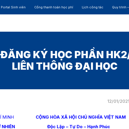
Portal Sinh viên
Cổng thanh toán học phí
Lịch công tác
Quy trình 
ĐÀO TẠO
NGHIÊN CỨU
CỰU SINH VIÊN
HỢP 
ĐĂNG KÝ HỌC PHẦN HK2/
LIÊN THÔNG ĐẠI HỌC
12/01/202
HỒ CHÍ MINH
CỘNG HÒA XÃ HỘI CHỦ NGHĨA VIỆT NAM
 NHIÊN
Độc Lập – Tự Do – Hạnh Phúc