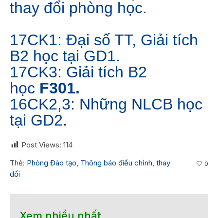
thay đổi phòng học.
17CK1: Đại số TT, Giải tích
B2 học tại GD1.
17CK3: Giải tích B2
học
F301.
16CK2,3: Những NLCB học
tại GD2.
Post Views:
114
Thẻ:
Phòng Đào tạo
,
Thông báo điều chỉnh, thay
0
đổi
Xem nhiều nhất