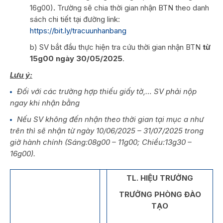
16g00)
.
Trường sẽ chia thời gian nhận BTN theo danh
sách chi tiết tại đường link:
https://bit.ly/tracuunhanbang
b) SV bắt đầu thực hiện tra cứu thời gian nhận BTN
từ
15g00 ngày 30/05/2025
.
Lưu ý:
Đối với các trường hợp thiếu giấy tờ,… SV phải nộp
ngay khi nhận bằng
Nếu SV không đến nhận theo thời gian tại mục a như
trên thì sẽ nhận từ ngày 10/06/2025 – 31/07/2025 trong
giờ hành chính (Sáng:08g00 – 11g00; Chiều:13g30 –
16g00).
TL. HIỆU TRƯỞNG
TRƯỞNG PHÒNG ĐÀO
TẠO