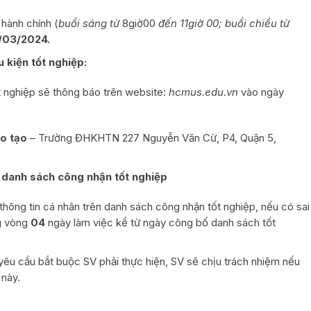
 hành chính (
buổi sáng từ
8giờ00
đến 11giờ 00; buổi chiều từ
2/03/2024.
 kiện tốt nghiệp:
 nghiệp sẽ thông báo trên website:
hcmus.edu.vn
vào ngày
o tạo
– Trường ĐHKHTN 227 Nguyễn Văn Cừ, P4, Quận 5,
n danh sách công nhận tốt nghiệp
 thông tin cá nhân trên danh sách công nhận tốt nghiệp, nếu có sai
ng vòng
04
ngày làm việc kể từ ngày công bố danh sách tốt
à yêu cầu bắt buộc SV phải thực hiện, SV sẽ chịu trách nhiệm nếu
 này.