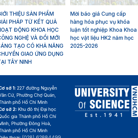
GIỚI THIỆU SẢN PHẨM
Mời báo giá Cung cấp
GIẢI PHÁP TỪ KẾT QUẢ
hàng hóa phục vụ khóa
HOẠT ĐỘNG KHOA HỌC
luận tốt nghiệp Khoa Khoa
CÔNG NGHỆ VÀ ĐỔI MỚI
học vật liệu HK2 năm học
SÁNG TẠO CÓ KHẢ NĂNG
2025-2026
CHUYỂN GIAO ỨNG DỤNG
TẠI TÂY NINH
Cơ sở 1:
227 đường Nguyễn
Văn Cừ, Phường Chợ Quán,
Thành phố Hồ Chí Minh
Cơ sở 2:
Khu đô thị Đại học
Quốc gia Thành phố Hồ Chí
Minh, Phường Đông Hoà,
Thành phố Hồ Chí Minh
(028) 62884499
Điện thoại: