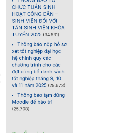
THÔNG BÁO TỔ
CHỨC TUẦN SINH
HOẠT CÔNG DÂN –
SINH VIÊN ĐỐI VỚI
TÂN SINH VIÊN KHÓA
TUYỂN 2025
(34.631)
Thông báo nộp hồ sơ
xét tốt nghiệp đại học
hệ chính quy các
chương trình cho các
đợt công bố danh sách
g
tốt nghiệp tháng 9, 10
h
và 11 năm 2025
(29.673)
Thông báo tạm dừng
Moodle để bảo trì
(25.708)