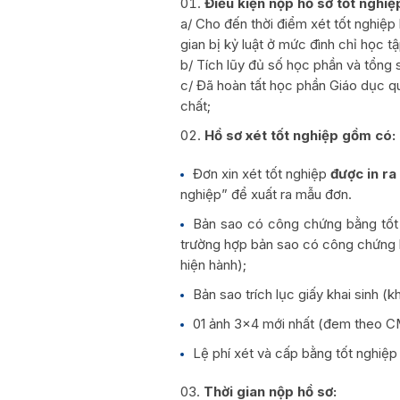
Điều kiện nộp hồ sơ tốt nghiệ
a/ Cho đến thời điểm xét tốt nghiệp
gian bị kỷ luật ở mức đình chỉ học tậ
b/ Tích lũy đủ số học phần và tổng s
c/ Đã hoàn tất học phần Giáo dục 
chất;
Hồ sơ xét tốt nghiệp gồm có:
Đơn xin xét tốt nghiệp
được in ra
nghiệp” để xuất ra mẫu đơn.
Bản sao có công chứng bằng tốt 
trường hợp bản sao có công chứng b
hiện hành);
Bản sao trích lục giấy khai sinh 
01 ảnh 3×4 mới nhất (đem theo CM
Lệ phí xét và cấp bằng tốt nghiệp
Thời gian nộp hồ sơ: