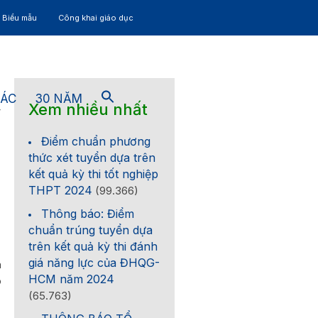
– Biểu mẫu
Công khai giáo dục
TÁC
30 NĂM
Xem nhiều nhất
4
Điểm chuẩn phương
thức xét tuyển dựa trên
kết quả kỳ thi tốt nghiệp
THPT 2024
(99.366)
Thông báo: Điểm
chuẩn trúng tuyển dựa
trên kết quả kỳ thi đánh
giá năng lực của ĐHQG-
à
HCM năm 2024
o
(65.763)