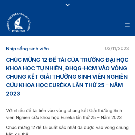
03/11/2023
Nhịp sống sinh viên
CHÚC MỪNG 12 ĐỀ TÀI CỦA TRƯỜNG ĐẠI HỌC
KHOA HỌC TỰ NHIÊN, ĐHQG-HCM VÀO VÒNG
CHUNG KẾT GIẢI THƯỞNG SINH VIÊN NGHIÊN
CỨU KHOA HỌC EURÉKA LẦN THỨ 25 – NĂM
2023
Với nhiều đề tài tiến vào vòng chung kết Giải thưởng Sinh
viên Nghiên cứu khoa học Euréka lần thứ 25 – Năm 2023
Chúc mừng 12 đề tài xuất sắc nhất đã được vào vòng chung
kết, cụ thể: