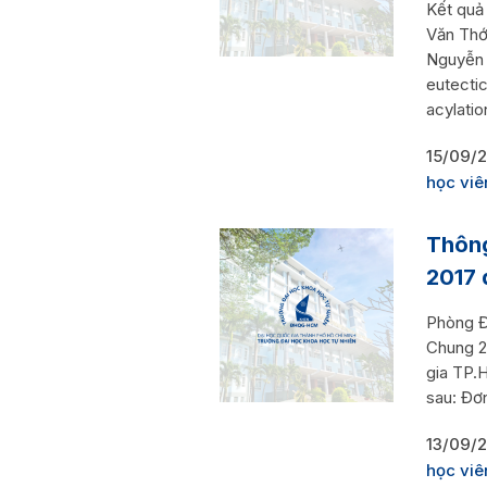
Kết quả
Văn Thớ
Nguyễn 
eutectic
acylatio
15/09/
học viê
Thông
2017 
Phòng Đ
Chung 2
gia TP.
sau: Đơ
13/09/
học viê