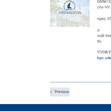
DANH SÁ
cho HV
K
ngày: 01
ý
xuất trì
th
17/08/2
học viê
Previous