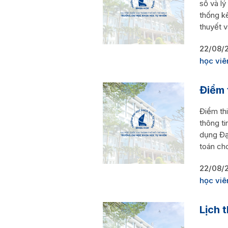
số và lý
thống kê
thuyết và
22/08/
học viê
Điểm 
Điểm th
thông ti
dụng Đại
toán cho
22/08/
học viê
Lịch 