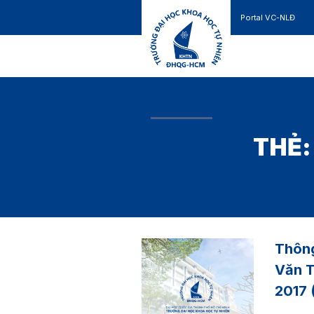
Portal VC-NLĐ
Liên hệ
GIỚI THIỆU
TUYỂN SINH
THẺ
Thông
Văn T
2017 