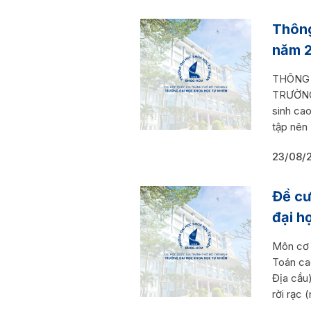
Thông
năm 2
THÔNG B
TRƯỜNG
sinh cao
tập nên
23/08/
Đề cư
đại h
Môn cơ 
Toán ca
Địa cầu
rời rạc