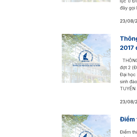
lục 1) 
đây gọi 
23/08/
Thông
2017 
THÔNG 
đợt 2 (
Đại học
sinh đà
TUYỂN SI
23/08/
Điểm 
Điểm th