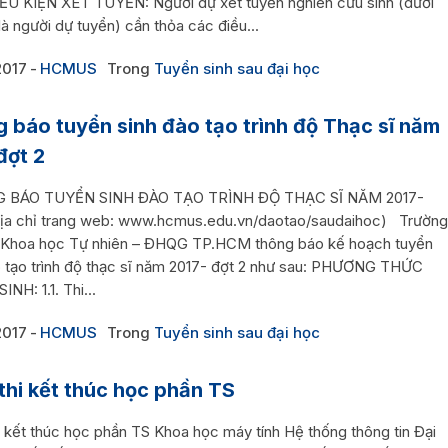
ĐIỀU KIỆN XÉT TUYỂN: Người dự xét tuyển nghiên cứu sinh (dưới
là người dự tuyển) cần thỏa các điều...
2017
HCMUS
Trong
Tuyển sinh sau đại học
 báo tuyển sinh đào tạo trình độ Thạc sĩ năm
đợt 2
BÁO TUYỂN SINH ĐÀO TẠO TRÌNH ĐỘ THẠC SĨ NĂM 2017-
Địa chỉ trang web: www.hcmus.edu.vn/daotao/saudaihoc) Trường
 Khoa học Tự nhiên – ĐHQG TP.HCM thông báo kế hoạch tuyển
o tạo trình độ thạc sĩ năm 2017- đợt 2 như sau: PHƯƠNG THỨC
NH: 1.1. Thi...
2017
HCMUS
Trong
Tuyển sinh sau đại học
thi kết thúc học phần TS
i kết thúc học phần TS Khoa học máy tính Hệ thống thông tin Đại