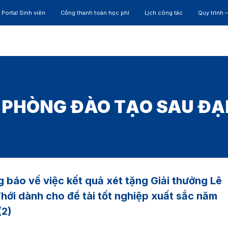
Portal Sinh viên
Cổng thanh toán học phí
Lịch công tác
Quy trình 
ĐÀO TẠO
NGHIÊN CỨU
CỰU SINH VIÊN
HỢP 
:
PHÒNG ĐÀO TẠO SAU ĐẠ
 báo về việc kết quả xét tặng Giải thưởng Lê
hới dành cho đề tài tốt nghiệp xuất sắc năm
(2)