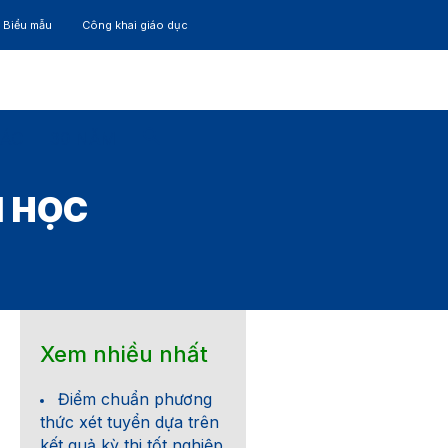
– Biểu mẫu
Công khai giáo dục
TÁC
30 NĂM
I HỌC
Xem nhiều nhất
Điểm chuẩn phương
thức xét tuyển dựa trên
kết quả kỳ thi tốt nghiệp