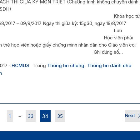
CH THI GIỮA KỲ MÔN TRIẾT (Chương trình không chuyên dành
 SĐH)
hóa học từ
/8/2017 – 09/9/2017 Ngày thi giữa kỳ: 15g30, ngày 19/8/2017
Lưu
: Học viên phải
nh thẻ học viên hoặc giấy chứng minh nhân dân cho Giáo viên coi
i. Ghi đúng số...
017
HCMUS
Trong
Thông tin chung
,
Thông tin dành cho
n
…
Next
1
33
34
35