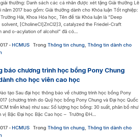
 giải thưởng: Danh sách các cá nhân được xét tặng Giải thưởng Lê
i năm 2017 bao gồm: Giải thưởng dành cho Khóa luận Tốt nghiệp:
Trường Hải, Khoa Hóa học, Tên đề tài Khóa luận là “Deep
 solvent, [CholineCl]ZnCl2]3, catalyzed the Friedel-Craft
n and o-acylation of alcohol” đã có...
2017
HCMUS
Trong
Thông tin chung
,
Thông tin dành cho
n
 báo chương trình học bổng Pony Chung
dành cho học viên cao học
ào tạo Sau đại học thông báo về chương trình học bổng Pony
017 (chương trình do Quỹ học bổng Pony Chung và Đại học Quốc
HCM triển khai) như sau: Số lượng học bổng: 30 suất, phân bổ như
n vị Bậc Đại học Bậc Cao học – Trường ĐH...
2017
HCMUS
Trong
Thông tin chung
,
Thông tin dành cho
n