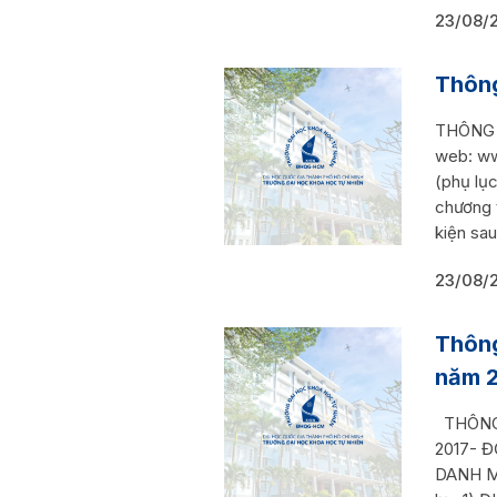
23/08/
Thông
THÔNG B
web: w
(phụ lụ
chương t
kiện sau
23/08/
Thông
năm 2
THÔNG 
2017- Đ
DANH M