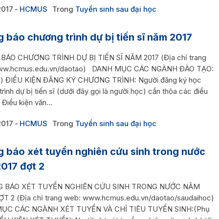
2017
HCMUS
Trong
Tuyển sinh sau đại học
 báo chương trình dự bị tiến sĩ năm 2017
ÁO CHƯƠNG TRÌNH DỰ BỊ TIẾN SĨ NĂM 2017 (Địa chỉ trang
ww.hcmus.edu.vn/daotao) DANH MỤC CÁC NGÀNH ĐÀO TẠO:
c) ĐIỀU KIỆN ĐĂNG KÝ CHƯƠNG TRÌNH: Người đăng ký học
rình dự bị tiến sĩ (dưới đây gọi là người học) cần thỏa các điều
 Điều kiện văn...
2017
HCMUS
Trong
Tuyển sinh sau đại học
 báo xét tuyển nghiên cứu sinh trong nước
017 đợt 2
BÁO XÉT TUYỂN NGHIÊN CỨU SINH TRONG NƯỚC NĂM
ỢT 2 (Địa chỉ trang web: www.hcmus.edu.vn/daotao/saudaihoc)
ỤC CÁC NGÀNH XÉT TUYỂN VÀ CHỈ TIÊU TUYỂN SINH:(Phụ