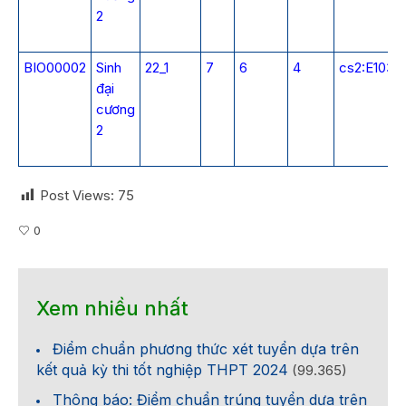
2
BIO00002
Sinh
22_1
7
6
4
cs2:E103
đại
cương
2
Post Views:
75
0
Xem nhiều nhất
Điểm chuẩn phương thức xét tuyển dựa trên
kết quả kỳ thi tốt nghiệp THPT 2024
(99.365)
Thông báo: Điểm chuẩn trúng tuyển dựa trên