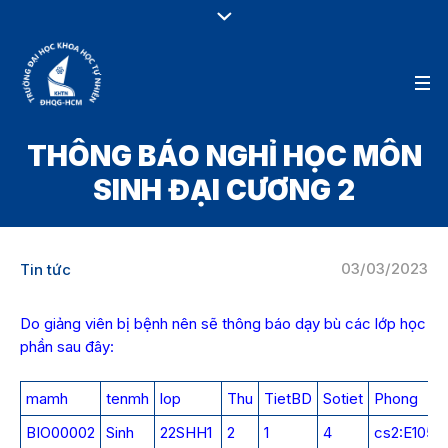
THÔNG BÁO NGHỈ HỌC MÔN
SINH ĐẠI CƯƠNG 2
03/03/2023
Tin tức
Do giảng viên bị bệnh nên sẽ thông báo dạy bù các lớp học
phần sau đây:
mamh
tenmh
lop
Thu
TietBD
Sotiet
Phong
BIO00002
Sinh
22SHH1
2
1
4
cs2:E105