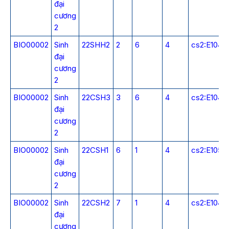
đại
cương
2
BIO00002
Sinh
22SHH2
2
6
4
cs2:E104
đại
cương
2
BIO00002
Sinh
22CSH3
3
6
4
cs2:E104
đại
cương
2
BIO00002
Sinh
22CSH1
6
1
4
cs2:E105
đại
cương
2
BIO00002
Sinh
22CSH2
7
1
4
cs2:E104
đại
cương