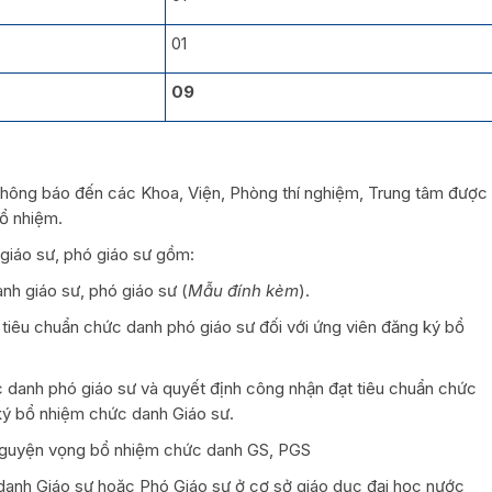
01
09
thông báo đến các Khoa, Viện, Phòng thí nghiệm, Trung tâm được
bổ nhiệm.
giáo sư, phó giáo sư gồm:
nh giáo sư, phó giáo sư (
Mẫu đính kèm
).
 tiêu chuẩn chức danh phó giáo sư đối với ứng viên đăng ký bổ
 danh phó giáo sư và quyết định công nhận đạt tiêu chuẩn chức
 ký bổ nhiệm chức danh Giáo sư.
 nguyện vọng bổ nhiệm chức danh GS, PGS
anh Giáo sư hoặc Phó Giáo sư ở cơ sở giáo dục đại học nước