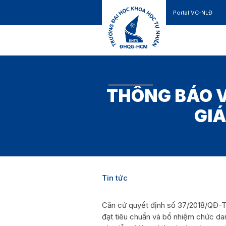
Portal VC-NLĐ
Liên hệ
GIỚI THIỆU
TUYỂN SINH
THÔNG BÁO V
GIÁ
Tin tức
Căn cứ quyết định số 37/2018/QĐ-TT
đạt tiêu chuẩn và bổ nhiệm chức da