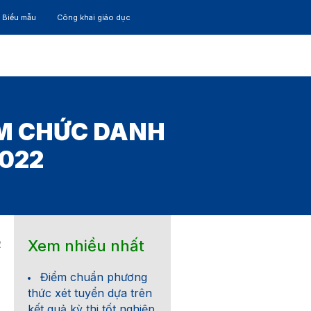
– Biểu mẫu
Công khai giáo dục
TÁC
30 NĂM
ỆM CHỨC DANH
2022
Xem nhiều nhất
2
Điểm chuẩn phương
thức xét tuyển dựa trên
kết quả kỳ thi tốt nghiệp