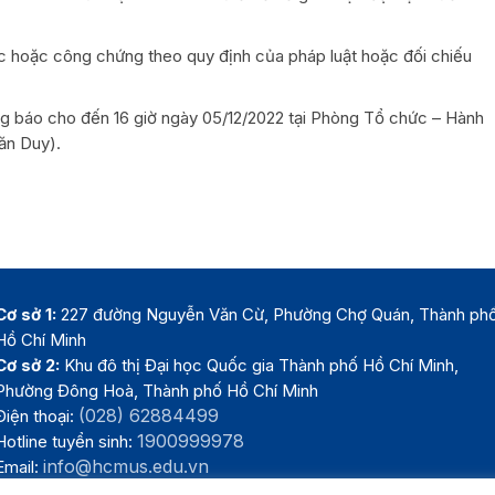
c hoặc công chứng theo quy định của pháp luật hoặc đối chiếu
ông báo cho đến 16 giờ ngày 05/12/2022 tại Phòng Tổ chức – Hành
ăn Duy).
Cơ sở 1:
227 đường Nguyễn Văn Cừ, Phường Chợ Quán, Thành ph
Hồ Chí Minh
Cơ sở 2:
Khu đô thị Đại học Quốc gia Thành phố Hồ Chí Minh,
Phường Đông Hoà, Thành phố Hồ Chí Minh
(028) 62884499
Điện thoại:
1900999978
Hotline tuyển sinh:
info@hcmus.edu.vn
Email: