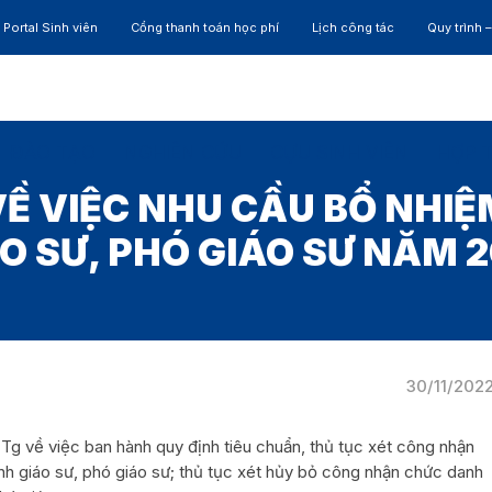
Portal Sinh viên
Cổng thanh toán học phí
Lịch công tác
Quy trình 
ĐÀO TẠO
NGHIÊN CỨU
CỰU SINH VIÊN
HỢP 
Ề VIỆC NHU CẦU BỔ NHI
O SƯ, PHÓ GIÁO SƯ NĂM 
30/11/202
g về việc ban hành quy định tiêu chuẩn, thủ tục xét công nhận
nh giáo sư, phó giáo sư; thủ tục xét hủy bỏ công nhận chức danh