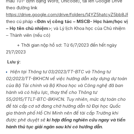
mẫu T01- định dạng Word, Unicode), tải lên Google Drive
theo đường link
https://drive.google.com/drive/folders/14YZ5hatcyZ5bb8JF
theo cú pháp <
Đơn vị công tác – MSCB- Học hàm/học vị
– Họ tên chủ nhiệm
>; và Lý lịch Khoa học của Chủ nhiệm
– Thành viên (nếu có)
+ Thời gian nộp hồ sơ: Từ 6/7/2023 đến hết ngày
21/7/2023
Lưu ý
:
Hiện tại Thông tư 03/2023/TT-BTC và Thông tư
02/2023/TT-BKHCN về việc hướng dẫn xây dựng dự toán
của Bộ Tài chính và Bộ Khoa học và Công nghệ đã ban
hành và có hiệu lực, thay thế cho Thông tư
55/2015/TTLT-BTC-BKHCN. Tuy nhiên, mức dự toán cho
đề tài cấp cơ sở đang chờ hướng dẫn từ Đại học Quốc
gia thành phố Hồ Chí Minh nên đề tài cấp Trường khi
được phê duyệt sẽ
kí hợp đồng nghiên cứu ngay và tiến
hành thủ tục giải ngân sau khi có hướng dẫn
.