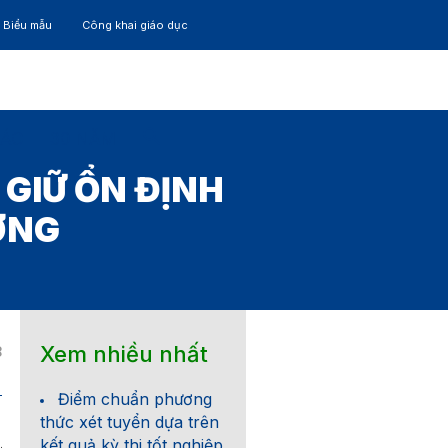
– Biểu mẫu
Công khai giáo dục
TÁC
30 NĂM
 GIỮ ỔN ĐỊNH
ƯỞNG
Xem nhiều nhất
8
Điểm chuẩn phương
 NGHĨA VIỆT NAM
thức xét tuyển dựa trên
– Hạnh phúc
kết quả kỳ thi tốt nghiệp