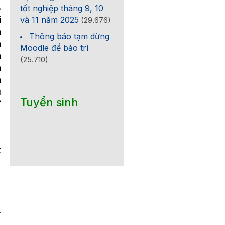
B
tốt nghiệp tháng 9, 10
i
và 11 năm 2025
(29.676)
h
Thông báo tạm dừng
a
Moodle để bảo trì
n
(25.710)
h
n
ủ
Tuyển sinh
ữ
t
 TRỰC
TỊCH