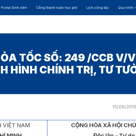
Portal Sinh viên
Cổng thanh toán học phí
Lịch công tác
Quy trình 
ĐÀO TẠO
NGHIÊN CỨU
CỰU SINH VIÊN
HỢP 
A TỐC SỐ: 249 /CCB V/V
H HÌNH CHÍNH TRỊ, TƯ T
15/06/201
H VIỆT NAM
CỘNG HÒA XÃ HỘI CHỦ
CHÍ MINH
Độc lập – Tự do 