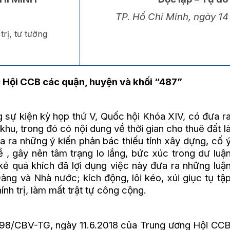
TP. Hồ Chí Minh, ngày 1
trị, tư tưởng
 Hội CCB các quận, huyện và khối “487”
ự kiện kỳ họp thứ V, Quốc hội Khóa XIV, có đưa r
khu, trong đó có nội dung về thời gian cho thuê đất l
 ra những ý kiến phản bác thiếu tính xây dựng, cố 
 , gây nên tâm trạng lo lắng, bức xúc trong dư luậ
kẻ quá khích đã lợi dụng việc này đưa ra những luậ
ảng và Nhà nước; kích động, lôi kéo, xúi giục tụ tậ
ính trị, làm mất trật tự công cộng.
/CBV-TG, ngày 11.6.2018 của Trung ương Hội CC