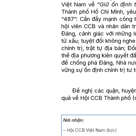
Việt Nam về
“Giữ ổn định t
Thành phố Hồ Chí Minh, yêu
“487”: Cần đẩy mạnh công tá
hội viên CCB và nhân dân tr
Đảng, cảnh giác với những l
tử xấu; tuyệt đối không nghe
chính trị, trật tự địa bàn; 
thể địa phương kiên quyết đ
để chống phá Đảng, Nhà nước
vững sự ổn định chính trị tư 
Đề nghị các quận, huyện Hộ
quả về Hội CCB Thành phố (q
Nơi nhận:
– Hội CCB Việt Nam (b/
c)