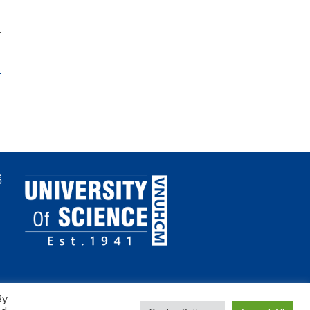
 Huyền
ố
By