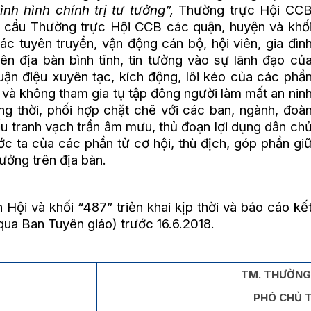
ình hình chính trị tư tưởng”,
Thường trực Hội CC
 cầu Thường trực Hội CCB các quận, huyện và khố
c tuyên truyền, vận động cán bộ, hội viên, gia đìn
ên địa bàn bình tĩnh, tin tưởng vào sự lãnh đạo củ
uận điệu xuyên tạc, kích động, lôi kéo của các phầ
 và không tham gia tụ tập đông người làm mất an nin
Đồng thời, phối hợp chặt chẽ với các ban, ngành, đoà
ấu tranh vạch trần âm mưu, thủ đoạn lợi dụng dân ch
 ta của các phần tử cơ hội, thù địch, góp phần gi
tưởng trên địa bàn.
i và khối “487” triẻn khai kịp thời và báo cáo kế
ua Ban Tuyên giáo) trước 16.6.2018.
TM. THƯỜNG
PHÓ CHỦ 