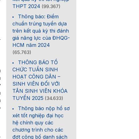
THPT 2024
(99.367)
4 tháng 6 năm 2018
Thông báo: Điểm
chuẩn trúng tuyển dựa
trên kết quả kỳ thi đánh
giá năng lực của ĐHQG-
HCM năm 2024
(65.763)
THÔNG BÁO TỔ
CHỨC TUẦN SINH
a
HOẠT CÔNG DÂN –
à
SINH VIÊN ĐỐI VỚI
ý
TÂN SINH VIÊN KHÓA
n
TUYỂN 2025
(34.633)
n
p
Thông báo nộp hồ sơ
xét tốt nghiệp đại học
hệ chính quy các
chương trình cho các
B
đợt công bố danh sách