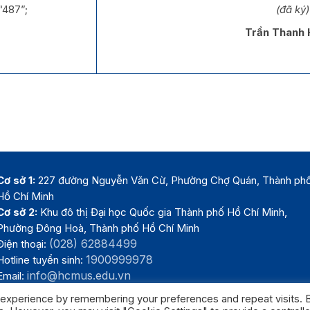
“487”;
(đã ký)
Trần Thanh
Cơ sở 1:
227 đường Nguyễn Văn Cừ, Phường Chợ Quán, Thành ph
Hồ Chí Minh
Cơ sở 2:
Khu đô thị Đại học Quốc gia Thành phố Hồ Chí Minh,
Phường Đông Hoà, Thành phố Hồ Chí Minh
(028) 62884499
Điện thoại:
1900999978
Hotline tuyển sinh:
info@hcmus.edu.vn
Email:
 experience by remembering your preferences and repeat visits. 