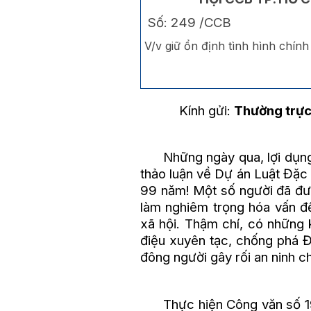
Số: 249 /CCB
V/v giữ ổn định tình hình chính 
Kính gửi:
Thường trực
Những ngày qua, lợi dụng s
thảo luận về Dự án Luật Đặc 
99 năm! Một số người đã đưa
làm nghiêm trọng hóa vấn đề
xã hội. Thậm chí, có những 
điệu xuyên tạc, chống phá Đ
đông người gây rối an ninh ch
Thực hiện Công văn số 198