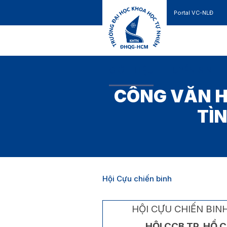
Portal VC-NLĐ
Liên hệ
GIỚI THIỆU
TUYỂN SINH
CÔNG VĂN HỎ
TÌN
Hội Cựu chiến binh
HỘI CỰU CHIẾN BIN
HỘI CCB TP. HỒ 