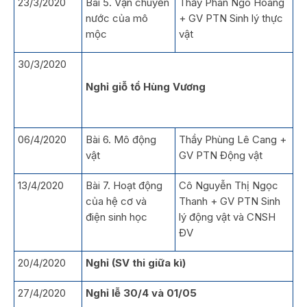
23/3/2020
Bài 5. Vận chuyển
Thầy Phan Ngô Hoang
nước của mô
+ GV PTN Sinh lý thực
mộc
vật
30/3/2020
Nghỉ giỗ tổ Hùng Vương
06/4/2020
Bài 6. Mô động
Thầy Phùng Lê Cang +
vật
GV PTN Động vật
13/4/2020
Bài 7. Hoạt động
Cô Nguyễn Thị Ngọc
của hệ cơ và
Thanh + GV PTN Sinh
điện sinh học
lý động vật và CNSH
ĐV
20/4/2020
Nghỉ
(SV t
hi giữa kì
)
27/4/2020
Nghỉ
lễ
30/4 và 01/05