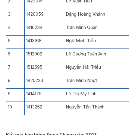
2
1423016
Lê Xuân Hậu
3
1420059
Đặng Hoàng Khánh
4
1416234
Trần Minh Quân
5
1413168
Ngô Minh Tiến
6
1512002
Lê Dương Tuấn Anh
7
1512595
Nguyễn Hải Triều
8
1420223
Trần Minh Nhựt
9
1414175
Lê Thị Mỹ Linh
10
1413252
Nguyễn Tấn Thanh
Kết quả học bổng Pony Chung năm 2017