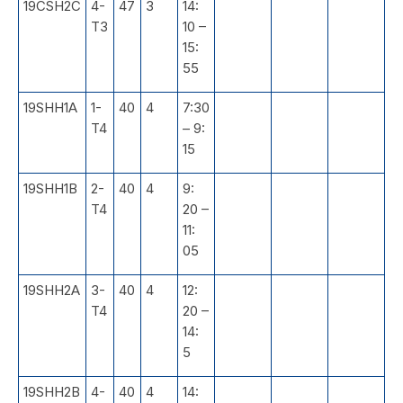
19CSH2C
4-
47
3
14:
T3
10 –
15:
55
19SHH1A
1-
40
4
7:30
T4
– 9:
15
19SHH1B
2-
40
4
9:
T4
20 –
11:
05
19SHH2A
3-
40
4
12:
T4
20 –
14:
5
19SHH2B
4-
40
4
14: