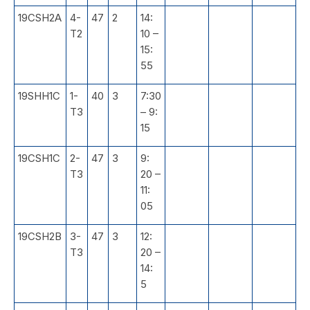
19CSH2A
4-
47
2
14:
T2
10 –
15:
55
19SHH1C
1-
40
3
7:30
T3
– 9:
15
19CSH1C
2-
47
3
9:
T3
20 –
11:
05
19CSH2B
3-
47
3
12:
T3
20 –
14:
5