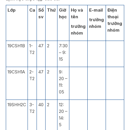
Lớp
Ca
Số
Thứ
Giờ
Họ và
E-mail
Điện
sv
học
tên
thoại
trưởng
trưởng
trưởng
nhóm
nhóm
nhóm
19CSH1B
1-
47
2
7:30
T2
– 9:
15
19CSH1A
2-
47
2
9:
T2
20 –
11:
05
19SHH2C
3-
40
2
12:
T2
20 –
14:
5