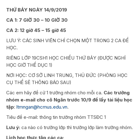
THỨ BẢY NGÀY 14/9/2019
CA 1: 7 GIỜ 30 – 10 GIỜ 30
CA 2: 12 giờ 45 – 15 giờ 45
LƯU Ý: CÁC SINH VIÊN CHỈ CHỌN MỘT TRONG 2 CA ĐỂ
HỌC.
RIÊNG LỚP 19CSH1 HỌC CHIỀU THỨ BẢY (ĐƯỢC NGHỈ
HỌC GIỜ THỂ DỤC 1)
NƠI HỌC: CƠ SỞ LINH TRUNG, THỦ ĐỨC (PHÒNG HỌC
CỤ THỂ SẼ THÔNG BÁO SAU)
Các em hãy đề cử 1 trưởng nhóm cho mỗi ca.
Các trưởng
nhóm e-mail cho cô Ngân trước 10/9 để lấy tài liệu học
tập
:
ltmngan@hcmus.edu.vn
.
Tiêu đề e-mail: thông tin trưởng nhóm TTSĐC 1
Lưu ý:
ca nào có trưởng lớp thì trưởng lớp làm trưởng nhóm.
Lịch học thực tập các ca: