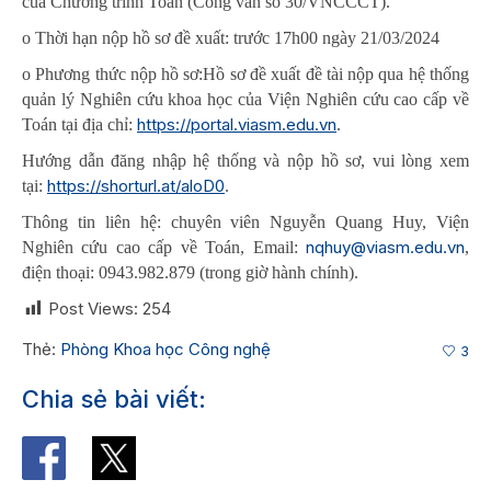
của Chương trình Toán (Công văn số 30/VNCCCT).
o Thời hạn nộp hồ sơ đề xuất: trước 17h00 ngày 21/03/2024
o Phương thức nộp hồ sơ:Hồ sơ đề xuất đề tài nộp qua hệ thống
quản lý Nghiên cứu khoa học của Viện Nghiên cứu cao cấp về
https://portal.viasm.edu.vn
Toán tại địa chỉ:
.
Hướng dẫn đăng nhập hệ thống và nộp hồ sơ, vui lòng xem
https://shorturl.at/aloD0
tại:
.
Thông tin liên hệ: chuyên viên Nguyễn Quang Huy, Viện
nqhuy@viasm.edu.vn
Nghiên cứu cao cấp về Toán, Email:
,
điện thoại: 0943.982.879 (trong giờ hành chính).
Post Views:
254
Thẻ:
Phòng Khoa học Công nghệ
3
Chia sẻ bài viết: