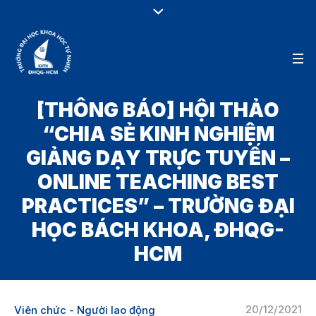
[THÔNG BÁO] HỘI THẢO
“CHIA SẺ KINH NGHIỆM
GIẢNG DẠY TRỰC TUYẾN –
ONLINE TEACHING BEST
PRACTICES” – TRƯỜNG ĐẠI
HỌC BÁCH KHOA, ĐHQG-
HCM
20/12/2021
Viên chức - Người lao động