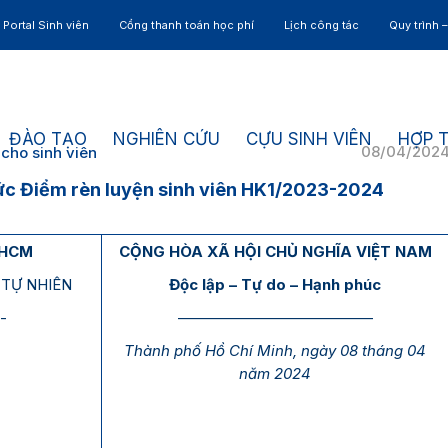
Portal Sinh viên
Cổng thanh toán học phí
Lịch công tác
Quy trình 
ĐÀO TẠO
NGHIÊN CỨU
CỰU SINH VIÊN
HỢP 
08/04/202
cho sinh viên
ức Điểm rèn luyện sinh viên HK1/2023-2024
.HCM
CỘNG HÒA XÃ HỘI CHỦ NGHĨA VIỆT NAM
TỰ NHIÊN
Độc lập – Tự do – Hạnh phúc
-
—————————————
Thành phố Hồ Chí Minh, ngày 08 tháng 04
năm 2024