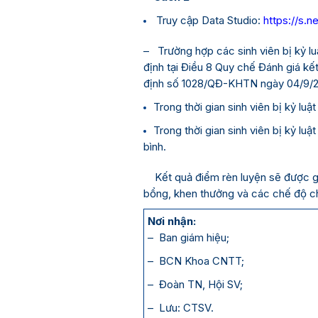
Truy cập Data Studio:
https://s.n
– Trường hợp các sinh viên bị kỷ luậ
định tại Điều 8 Quy chế Đánh giá kế
định số 1028/QĐ-KHTN ngày 04/9/20
Trong thời gian sinh viên bị kỷ lu
Trong thời gian sinh viên bị kỷ l
bình.
Kết quả điểm rèn luyện sẽ được ghi
bổng, khen thưởng và các chế độ c
Nơi nhận:
– Ban giám hiệu;
– BCN Khoa CNTT;
– Đoàn TN, Hội SV;
– Lưu: CTSV.