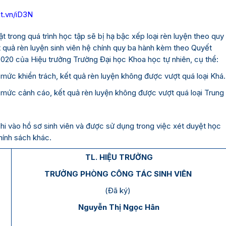
et.vn/iD3N
t trong quá trình học tập sẽ bị hạ bậc xếp loại rèn luyện theo quy
t quả rèn luyện sinh viên hệ chính quy ba hành kèm theo Quyết
20 của Hiệu trưởng Trường Đại học Khoa học tự nhiên, cụ thể:
ật mức khiển trách, kết quả rèn luyện không được vượt quá loại Khá.
uật mức cảnh cáo, kết quả rèn luyện không được vượt quá loại Trung
 vào hồ sơ sinh viên và được sử dụng trong việc xét duyệt học
hính sách khác.
TL. HIỆU TRƯỞNG
TRƯỞNG PHÒNG CÔNG TÁC SINH VIÊN
(Đã ký)
Nguyễn Thị Ngọc Hân