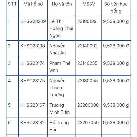
STT
Mã hồ sơ
Họ và tên
MSSV
Số tiền học
bổng
1
KHSG23209
Lê Thị
23180139
9,538,000 ₫
Hoàng Thái
Ngọc
2
KHSG23198
Nguyễn
23140002
9,538,000 ₫
Nhật An
3
KHSG23174
Phạm Thế
23140255
9,538,000 ₫
Vinh
4
KHSG23175
Nguyễn
23180055
9,538,000 ₫
Thành
Trương
5
KHSG23167
Trương
23280088
9,538,000 ₫
Minh Tiền
6
KHSG23182
Hồ Trọng
23207050
9,538,000 ₫
Hải