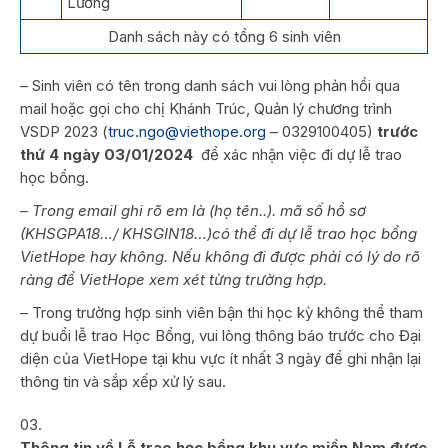
Lương
Danh sách này có tổng 6 sinh viên
– Sinh viên có tên trong danh sách vui lòng phản hồi qua
mail hoặc gọi cho chị Khánh Trúc, Quản lý chương trình
VSDP 2023 (
truc.ngo@viethope.org
– 0329100405)
trước
thứ 4 ngày 03/01/2024
để xác nhận việc đi dự lễ trao
học bổng.
– Trong email ghi rõ em là (họ tên..). mã số hồ sơ
(KHSGPA18…/ KHSGIN18…)có thể đi dự lễ trao học bổng
VietHope hay không. Nếu không đi được phải có lý do rõ
ràng để VietHope xem xét từng trường hợp.
– Trong trường hợp sinh viên bận thi học kỳ không thể tham
dự buổi lễ trao Học Bổng, vui lòng thông báo trước cho Đại
diện của VietHope tại khu vực ít nhất 3 ngày để ghi nhận lại
thông tin và sắp xếp xử lý sau.
Thông tin về Lễ trao học bổng khu vực miền Nam được