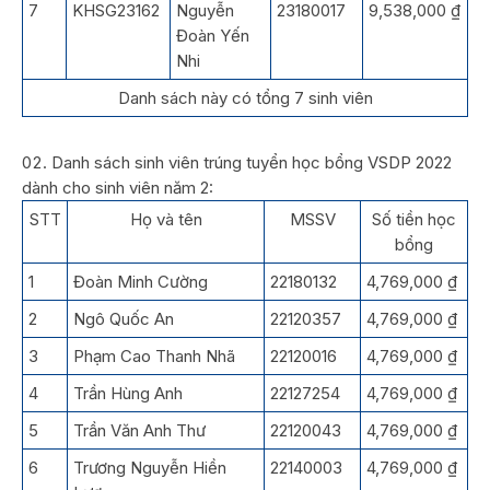
7
KHSG23162
Nguyễn
23180017
9,538,000 ₫
Đoàn Yến
Nhi
Danh sách này có tổng 7 sinh viên
Danh sách sinh viên trúng tuyển học bổng VSDP 2022
dành cho sinh viên năm 2:
STT
Họ và tên
MSSV
Số tiền học
bổng
1
Đoàn Minh Cường
22180132
4,769,000 ₫
2
Ngô Quốc An
22120357
4,769,000 ₫
3
Phạm Cao Thanh Nhã
22120016
4,769,000 ₫
4
Trần Hùng Anh
22127254
4,769,000 ₫
5
Trần Văn Anh Thư
22120043
4,769,000 ₫
6
Trương Nguyễn Hiền
22140003
4,769,000 ₫