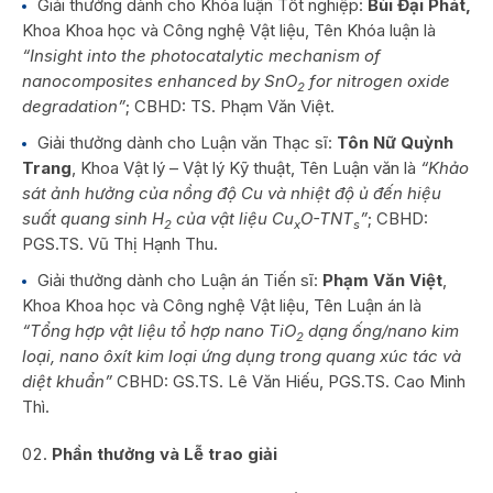
Giải thưởng dành cho Khóa luận Tốt nghiệp:
Bùi Đại Phát,
Khoa Khoa học và Công nghệ Vật liệu, Tên Khóa luận là
“Insight into the photocatalytic mechanism of
nanocomposites enhanced by SnO
for nitrogen oxide
2
degradation”
; CBHD: TS. Phạm Văn Việt.
Giải thưởng dành cho Luận văn Thạc sĩ:
Tôn Nữ Quỳnh
Trang
, Khoa Vật lý – Vật lý Kỹ thuật, Tên Luận văn là
“Khảo
sát ảnh hưởng của nồng độ Cu và nhiệt độ ủ đến hiệu
suất quang sinh H
của vật liệu Cu
O-TNT
”
; CBHD:
2
x
s
PGS.TS. Vũ Thị Hạnh Thu.
Giải thưởng dành cho Luận án Tiến sĩ:
Phạm Văn Việt
,
Khoa Khoa học và Công nghệ Vật liệu, Tên Luận án là
“Tổng hợp vật liệu
tổ hợp
nano TiO
dạng ống/nano kim
2
loại, nano ôxít kim loại ứng dụng trong quang xúc tác và
diệt khuẩn”
CBHD: GS.TS. Lê Văn Hiếu, PGS.TS. Cao Minh
Thì.
Phần thưởng và Lễ trao giải