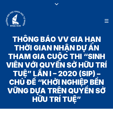
THÔNG BÁO VV GIA HẠN
THỜI GIAN NHẬN DỰ ÁN
THAM GIA CUỘC THI “SINH
VIÊN VỚI QUYỀN SỞ HỮU TRÍ
TUỆ” LẦN I – 2020 (SIP) –
CHỦ ĐỀ “KHỞI NGHIỆP BỀN
VỮNG DỰA TRÊN QUYỀN SỞ
HỮU TRÍ TUỆ”