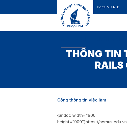
Portal VC-NLĐ
Liên hệ
GIỚI THIỆU
TUYỂN SINH
THÔNG TIN 
RAILS
Cổng thông tin việc làm
{aridoc width=”900″
height=”900″}https://hcmus.ed