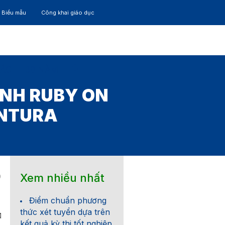
– Biểu mẫu
Công khai giáo dục
TÁC
30 NĂM
INH RUBY ON
ENTURA
Xem nhiều nhất
9
Điểm chuẩn phương
thức xét tuyển dựa trên
%C3%B4ng%20Tin%20Tuy%E1%BB%83n%20D%E1%BB%A5ng%20Ruby%
kết quả kỳ thi tốt nghiệp