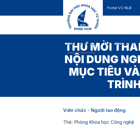
Portal VC-NLĐ
Liên hệ
GIỚI THIỆU
TUYỂN SINH
THƯ MỜI THAM
NỘI DUNG NG
MỤC TIÊU V
TRÌN
Viên chức - Người lao động
Thẻ:
Phòng Khoa học Công nghệ