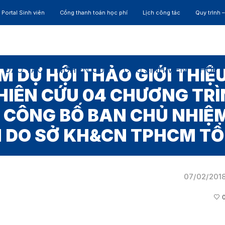
Portal Sinh viên
Cổng thanh toán học phí
Lịch công tác
Quy trình 
ĐÀO TẠO
NGHIÊN CỨU
CỰU SINH VIÊN
HỢP 
 DỰ HỘI THẢO GIỚI THIỆ
HIÊN CỨU 04 CHƯƠNG TRÌ
À CÔNG BỐ BAN CHỦ NHIỆ
H DO SỞ KH&CN TPHCM TỔ
07/02/201