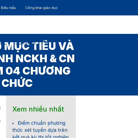
– Biểu mẫu
Công khai giáo dục
TÁC
30 NĂM
U MỤC TIÊU VÀ
NH NCKH & CN
M 04 CHƯƠNG
 CHỨC
Xem nhiều nhất
8
0
Điểm chuẩn phương
thức xét tuyển dựa trên
kết quả kỳ thi tốt nghiệp