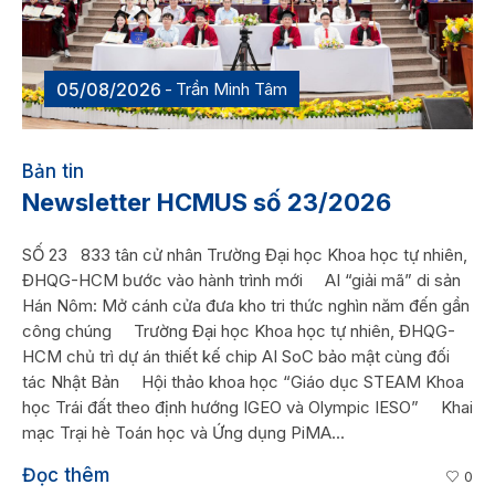
05/08/2026
Trần Minh Tâm
Bản tin
Newsletter HCMUS số 23/2026
SỐ 23 833 tân cử nhân Trường Đại học Khoa học tự nhiên,
ĐHQG-HCM bước vào hành trình mới AI “giải mã” di sản
Hán Nôm: Mở cánh cửa đưa kho tri thức nghìn năm đến gần
công chúng Trường Đại học Khoa học tự nhiên, ĐHQG-
HCM chủ trì dự án thiết kế chip AI SoC bảo mật cùng đối
tác Nhật Bản Hội thảo khoa học “Giáo dục STEAM Khoa
học Trái đất theo định hướng IGEO và Olympic IESO” Khai
mạc Trại hè Toán học và Ứng dụng PiMA...
Đọc thêm
0