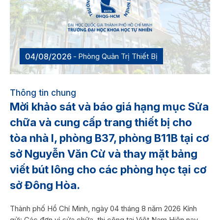
04/08/2026
Phòng Quản Trị Thiết Bị
Thông tin chung
Mời khảo sát và báo giá hạng mục Sửa
chữa và cung cấp trang thiết bị cho
tòa nhà I, phòng B37, phòng B11B tại cơ
sở Nguyễn Văn Cừ và thay mặt bảng
viết bút lông cho các phòng học tại cơ
sở Đông Hòa.
Thành phố Hồ Chí Minh, ngày 04 tháng 8 năm 2026 Kính
gửi: Các đơn vị sửa chữa, thi công tại Việt Nam Hiện nay,