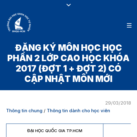
ĐĂNG KÝ MÔN HỌC HỌC
PHẦN 2 LỚP CAO HỌC KHÓA
2017 (ĐỢT 1 + ĐỢT 2) CÓ
CẬP NHẬT MÔN MỚI
29/03/2018
Thông tin chung
/
Thông tin dành cho học viên
ĐẠI HỌC QUỐC GIA TP.HCM
C