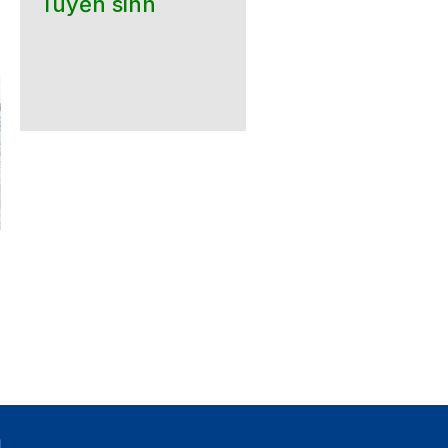
Tuyển sinh
GIỚI THIỆU SẢN PHẨM
Mời báo giá Cung cấp
GIẢI PHÁP TỪ KẾT QUẢ
hàng hóa phục vụ khóa
HOẠT ĐỘNG KHOA HỌC
luận tốt nghiệp Khoa K
CÔNG NGHỆ VÀ ĐỔI MỚI
học vật liệu HK2 năm h
SÁNG TẠO CÓ KHẢ NĂNG
2025-2026
CHUYỂN GIAO ỨNG DỤNG
TẠI TÂY NINH