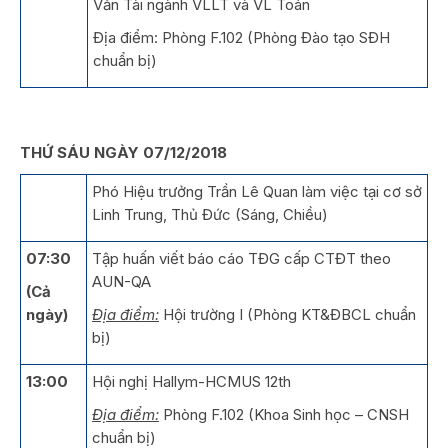
Văn Tài ngành VLLT và VL Toán
Địa điểm: Phòng F.102 (Phòng Đào tạo SĐH
chuẩn bị)
THỨ SÁU NGÀY 07/12/2018
Phó Hiệu trưởng Trần Lê Quan làm việc tại cơ sở
Linh Trung, Thủ Đức (Sáng, Chiều)
07:30
Tập huấn viết báo cáo TĐG cấp CTĐT theo
AUN-QA
(Cả
ngày)
Địa điểm:
Hội trường I (Phòng KT&ĐBCL chuẩn
bị)
13:00
Hội nghị Hallym-HCMUS 12th
Địa điểm:
Phòng F.102 (Khoa Sinh học – CNSH
chuẩn bị)