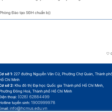
(Phòng Đào tạo SĐH chuẩn bị)
Cơ sở 1:
227 đường Nguyễn Văn Cừ, Phường Chợ Quán, Thành ph
Hồ Chí Minh
Cơ sở 2:
Khu đô thị Đại học Quốc gia Thành phố Hồ Chí Minh,
Phường Đông Hoà, Thành phố Hồ Chí Minh
(028) 62884499
Điện thoại:
1900999978
Hotline tuyển sinh:
info@hcmus.edu.vn
Email: