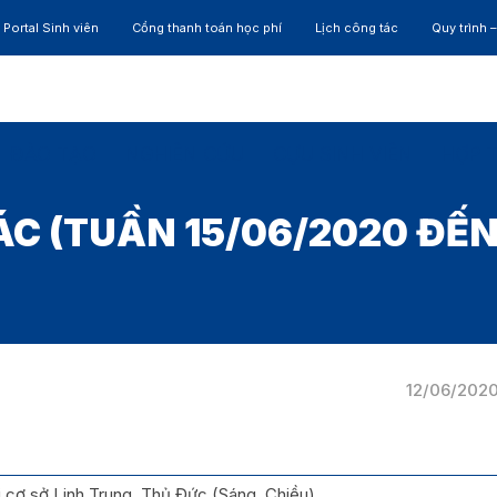
Portal Sinh viên
Cổng thanh toán học phí
Lịch công tác
Quy trình 
ĐÀO TẠO
NGHIÊN CỨU
CỰU SINH VIÊN
HỢP 
ÁC (TUẦN 15/06/2020 ĐẾN
12/06/202
i cơ sở Linh Trung, Thủ Đức (Sáng, Chiều)