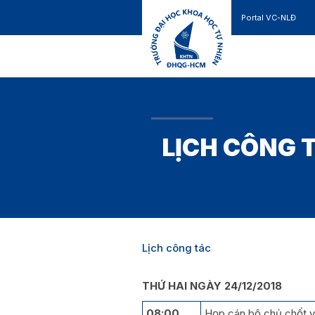
Portal VC-NLĐ
Liên hệ
GIỚI THIỆU
TUYỂN SINH
LỊCH CÔNG T
Lịch công tác
THỨ HAI NGÀY 24/12/2018
08:00
Họp cán bộ chủ chốt về