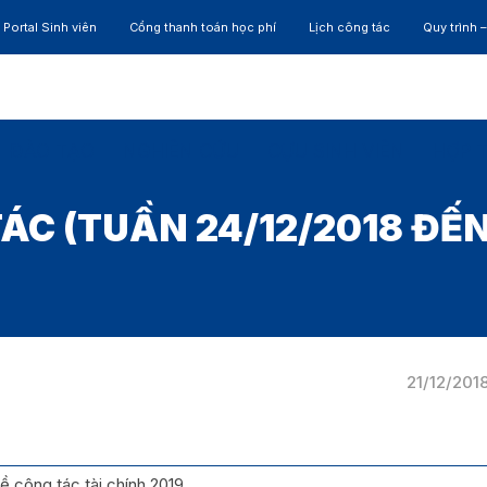
Portal Sinh viên
Cổng thanh toán học phí
Lịch công tác
Quy trình 
ĐÀO TẠO
NGHIÊN CỨU
CỰU SINH VIÊN
HỢP 
ÁC (TUẦN 24/12/2018 ĐẾN
21/12/201
 công tác tài chính 2019