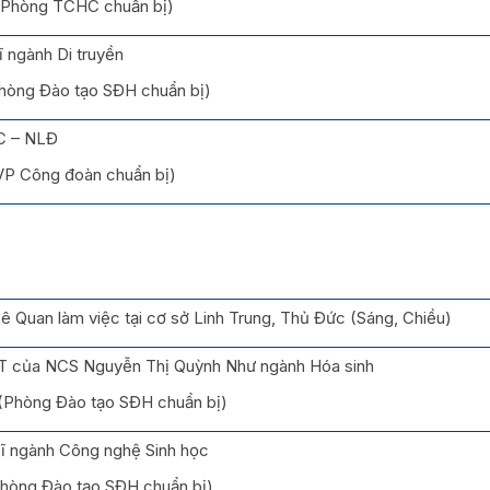
 (Phòng TCHC chuẩn bị)
ĩ ngành Di truyền
Phòng Đào tạo SĐH chuẩn bị)
C – NLĐ
(VP Công đoàn chuẩn bị)
ê Quan làm việc tại cơ sở Linh Trung, Thủ Đức (Sáng, Chiều)
 của NCS Nguyễn Thị Quỳnh Như ngành Hóa sinh
 (Phòng Đào tạo SĐH chuẩn bị)
sĩ ngành Công nghệ Sinh học
(Phòng Đào tạo SĐH chuẩn bị)