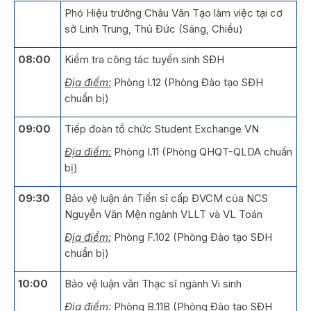
Phó Hiệu trưởng Châu Văn Tạo làm việc tại cơ
sở Linh Trung, Thủ Đức (Sáng, Chiều)
08:00
Kiểm tra công tác tuyển sinh SĐH
Địa điểm:
Phòng I.12 (Phòng Đào tạo SĐH
chuẩn bị)
09:00
Tiếp đoàn tổ chức Student Exchange VN
Địa điểm:
Phòng I.11 (Phòng QHQT-QLDA chuẩn
bị)
09:30
Bảo vệ luận án Tiến sĩ cấp ĐVCM của NCS
Nguyễn Văn Mện ngành VLLT và VL Toán
Địa điểm:
Phòng F.102 (Phòng Đào tạo SĐH
chuẩn bị)
10:00
Bảo vệ luận văn Thạc sĩ ngành Vi sinh
Địa điểm:
Phòng B.11B (Phòng Đào tạo SĐH