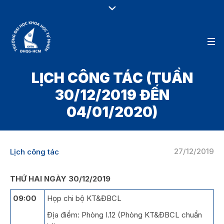
LỊCH CÔNG TÁC (TUẦN
30/12/2019 ĐẾN
04/01/2020)
27/12/2019
Lịch công tác
THỨ HAI NGÀY 30/12/2019
09:00
Họp chi bộ KT&ĐBCL
Địa điểm: Phòng I.12 (Phòng KT&ĐBCL chuẩn