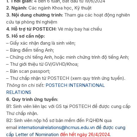
1. Thời gian:
4 đến 6 tuần, bắt đầu từ 19/6/2024
2. Ngành:
Các ngành Khoa học, Kỹ thuật
3. Nội dung chương trình:
Tham gia các hoạt động nghiên
cứu tại phòng thí nghiệm
4. Hỗ trợ từ POSTECH:
Vé máy bay hai chiều
5. Hồ sơ cần nộp:
– Giấy xác nhận đang là sinh viên;
– Bảng điểm tiếng Anh;
– Chứng chỉ tiếng Anh, hoặc minh chứng trình độ tiếng Anh;
– Thư giới thiệu từ GV/GVHD/Khoa;
– Bản scan passport;
– Thư chấp nhận từ POSTECH (xem quy trình ứng tuyển).
Thông tin chi tiết:
POSTECH INTERNATIONAL
RELATIONS
6. Quy trình ứng tuyển:
B1: Sinh viên liên lạc với GS tại POSTECH để được cung cấp
Thư chấp nhận.
B2: Sinh viên nộp hồ sơ bản mềm đến P.QHĐN qua
email
internationalrelations@hcmus.edu.vn
để được cung
cấp Letter of Nomination
đến hết ngày 26/4/2024
.