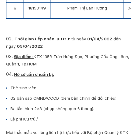
9
18150149
Phạm Thị Lan Hương
04/0
Thời gian tiếp nhận lưu trú:
từ ngày
01/04/2022
đến
ngày
05/04/2022
Địa điểm:
KTX 135B Trần Hưng Đạo, Phường Cầu Ông Lãnh,
Quận 1, Tp.HCM
Hồ sơ cần chuẩn bị:
Thẻ sinh viên
02 bản sao CMND/CCCD (đem bản chính để đối chiếu).
Ba tấm hình 2×3 (chụp không quá 6 tháng).
Lệ phí lưu trú./.
Mọi thắc mắc vui lòng liên hệ trực tiếp với Bộ phận Quản lý KTX