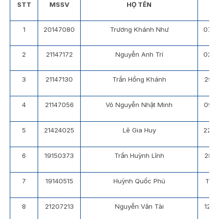
STT
MSSV
HỌ TÊN
N
1
20147080
Trương Khánh Như
07/0
2
21147172
Nguyễn Anh Trí
02/0
3
21147130
Trần Hồng Khánh
29/1
4
21147056
Võ Nguyễn Nhật Minh
09/1
5
21424025
Lê Gia Huy
22/0
6
19150373
Trần Huỳnh Lĩnh
28/0
7
19140515
Huỳnh Quốc Phú
11/
8
21207213
Nguyễn Văn Tài
12/0