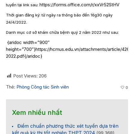
https://forms.office.com/r/xxVr52StHV
tuyến tại link sau:
Thời gian đăng ký: từ ngày ra thông báo đến 16g30 ngày
24/4/2022.
Danh mục cơ sở khám chữa bệnh quý 2 năm 2022 như sau:
{aridoc width=”900″
height=”700″}https://hcmus.edu.vn/attachments/articl
2022.pdf{/aridoc}
Post Views:
206
Thẻ:
Phòng Công tác Sinh viên
0
Xem nhiều nhất
Điểm chuẩn phương thức xét tuyển dựa trên
kết quả kỳ thi tốt nghiệp THPT 2024
(99.368)