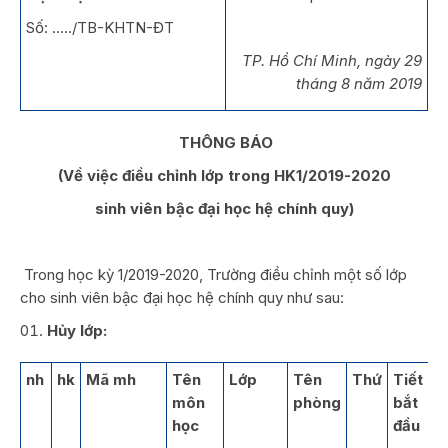
Số: …../TB-KHTN-ĐT
TP. Hồ Chí Minh, ngày 29
tháng 8 năm 2019
THÔNG BÁO
(Về việc điều chỉnh lớp trong HK1/2019-2020
sinh viên bậc đại học hệ chính quy)
Trong học kỳ 1/2019-2020, Trường điều chỉnh một số lớp
cho sinh viên bậc đại học hệ chính quy như sau:
Hủy lớp:
nh
hk
Mã mh
Tên
Lớp
Tên
Thứ
Tiết
S
môn
phòng
bắt
ti
học
đầu