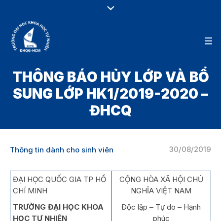
THÔNG BÁO HỦY LỚP VÀ BỔ
SUNG LỚP HK1/2019-2020 –
ĐHCQ
30/08/2019
Thông tin dành cho sinh viên
ĐẠI HỌC QUỐC GIA TP HỒ
CỘNG HÒA XÃ HỘI CHỦ
CHÍ MINH
NGHĨA VIỆT NAM
TRƯỜNG ĐẠI HỌC KHOA
Độc lập – Tự do – Hạnh
HỌC TỰ NHIÊN
phúc