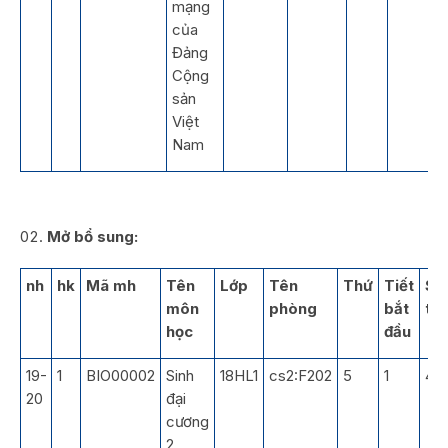
mạng
của
Đảng
Cộng
sản
Việt
Nam
Mở bổ sung:
nh
hk
Mã mh
Tên
Lớp
Tên
Thứ
Tiết
Số
môn
phòng
bắt
tiế
học
đầu
19-
1
BIO00002
Sinh
18HL1
cs2:F202
5
1
4
20
đại
cương
2