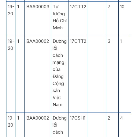
19-
1
BAA00003
Tư
17CTT2
7
10
3
20
tưởng
Hồ Chí
Minh
19-
1
BAA00002
Đường
17CTT2
3
1
3
20
lối
cách
mạng
của
Đảng
Cộng
sản
Việt
Nam
19-
1
BAA00002
Đường
17CSH1
2
4
3
20
lối
cách