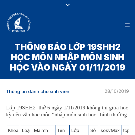
THÔNG BÁO LỚP 19SHH2
HỌC MÔN NHẬP MÔN SINH
HỌC VÀO NGÀY 01/11/2019
28/10/2019
Thông tin dành cho sinh viên
Lớp 19SHH2 thứ 6 ngày 1/11/2019 không thi giữa học
kỳ nên vẫn học môn “nhập môn sinh học” bình thường.
Khóa
Loại
Mã mh
Tên
Lớp
Số
sosvMax
tcph