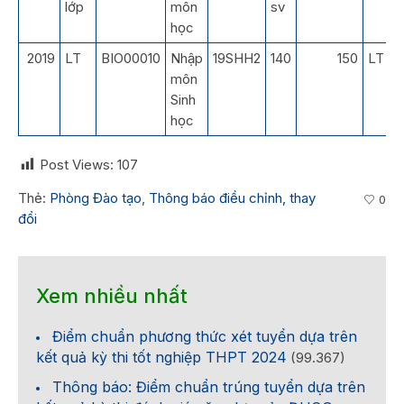
lớp
môn
sv
học
2019
LT
BIO00010
Nhập
19SHH2
140
150
LT
môn
Sinh
học
Post Views:
107
Thẻ:
Phòng Đào tạo
,
Thông báo điều chỉnh, thay
0
đổi
Xem nhiều nhất
Điểm chuẩn phương thức xét tuyển dựa trên
kết quả kỳ thi tốt nghiệp THPT 2024
(99.367)
Thông báo: Điểm chuẩn trúng tuyển dựa trên