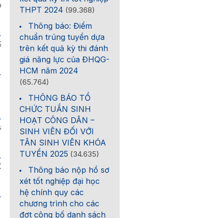
u
THPT 2024
(99.368)
Thông báo: Điểm
chuẩn trúng tuyển dựa
20
trên kết quả kỳ thi đánh
giá năng lực của ĐHQG-
HCM năm 2024
(65.764)
THÔNG BÁO TỔ
CHỨC TUẦN SINH
HOẠT CÔNG DÂN –
ầu
SINH VIÊN ĐỐI VỚI
TÂN SINH VIÊN KHÓA
TUYỂN 2025
(34.635)
2020
Thông báo nộp hồ sơ
xét tốt nghiệp đại học
hệ chính quy các
chương trình cho các
đợt công bố danh sách