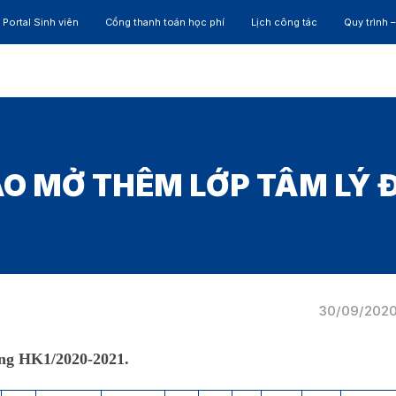
Portal Sinh viên
Cổng thanh toán học phí
Lịch công tác
Quy trình 
ĐÀO TẠO
NGHIÊN CỨU
CỰU SINH VIÊN
HỢP 
O MỞ THÊM LỚP TÂM LÝ 
30/09/202
ơng HK1/2020-2021
.