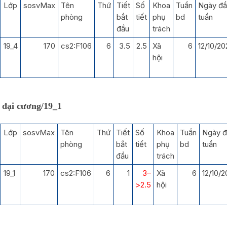
Lớp
sosvMax
Tên
Thứ
Tiết
Số
Khoa
Tuần
Ngày đầ
phòng
bắt
tiết
phụ
bd
tuần
đầu
trách
19_4
170
cs2:F106
6
3.5
2.5
Xã
6
12/10/20
hội
 đại cương
/19_1
Lớp
sosvMax
Tên
Thứ
Tiết
Số
Khoa
Tuần
Ngày đ
phòng
bắt
tiết
phụ
bd
tuần
đầu
trách
19_1
170
cs2:F106
6
1
3–
Xã
6
12/10/
>
2.5
hội