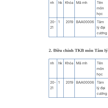
nh
hk
Khóa
Mã mh
Tên
môn
học
20-
1
2019
BAA00006
Tâm
21
lý đại
cương
2. Điều chỉnh TKB môn T
âm lý
nh
hk
Khóa
Mã mh
Tên
môn
học
20-
1
2019
BAA00006
Tâm
21
lý đại
cương