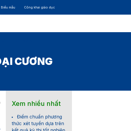
– Biểu mẫu
Công khai giáo dục
TÁC
30 NĂM
ĐẠI CƯƠNG
Xem nhiều nhất
0
Điểm chuẩn phương
thức xét tuyển dựa trên
kết quả kỳ thi tốt nghiệp