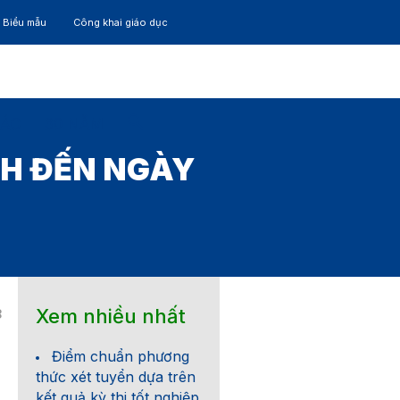
– Biểu mẫu
Công khai giáo dục
TÁC
30 NĂM
NH ĐẾN NGÀY
Xem nhiều nhất
8
Điểm chuẩn phương
thức xét tuyển dựa trên
kết quả kỳ thi tốt nghiệp