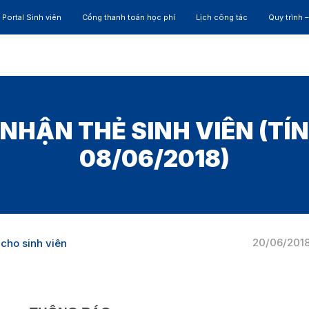
Portal Sinh viên
Cổng thanh toán học phí
Lịch công tác
Quy trình 
ĐÀO TẠO
NGHIÊN CỨU
CỰU SINH VIÊN
HỢP 
NHẬN THẺ SINH VIÊN (TÍ
08/06/2018)
20/06/201
cho sinh viên