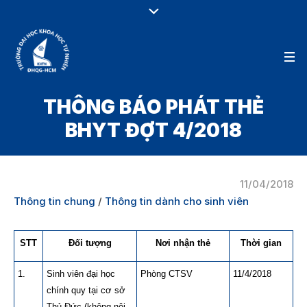
THÔNG BÁO PHÁT THẺ
BHYT ĐỢT 4/2018
11/04/2018
Thông tin chung
/
Thông tin dành cho sinh viên
STT
Đối tượng
Nơi nhận thẻ
Thời gian
1.
Sinh viên đại học
Phòng CTSV
11/4/2018
chính quy tại cơ sở
Thủ Đức (không nội