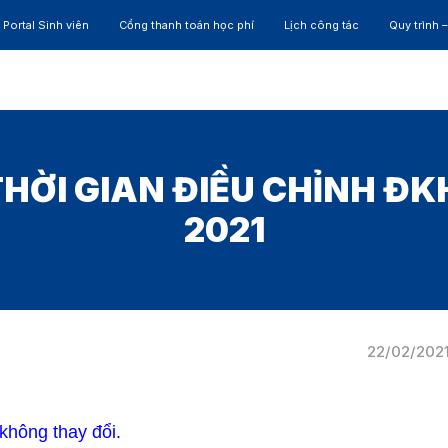
Portal Sinh viên
Cổng thanh toán học phí
Lịch công tác
Quy trình 
ĐÀO TẠO
NGHIÊN CỨU
CỰU SINH VIÊN
HỢP 
HỜI GIAN ĐIỀU CHỈNH ĐK
2021
22/02/202
hông thay đổi.