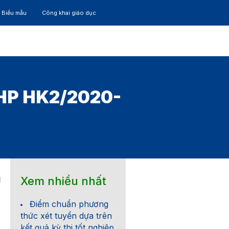
– Biểu mẫu
Công khai giáo dục
TÁC
30 NĂM
HP HK2/2020-
Xem nhiều nhất
1
Điểm chuẩn phương
thức xét tuyển dựa trên
kết quả kỳ thi tốt nghiệp