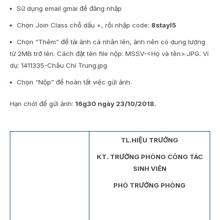
Sử dụng email gmai để đăng nhập
Chọn Join Class chỗ dấu +, rồi nhập code:
8stayl5
Chọn “Thêm” để tải ảnh cá nhân lên, ảnh nên có dung lượng
từ 2MB trở lên. Cách đặt tên file nộp: MSSV-<Họ và tên>.JPG. Ví
dụ: 1411335-Châu Chí Trung.jpg
Chọn “Nộp” để hoàn tất việc gửi ảnh.
Hạn chót để gửi ảnh:
16g30 ngày 23/10/2018.
TL.HIỆU TRƯỞNG
KT. TRƯỞNG PHÒNG CÔNG TÁC
SINH VIÊN
PHÓ TRƯỞNG PHÒNG