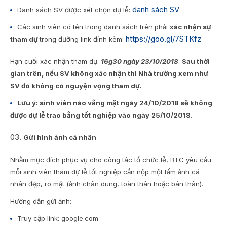
danh sách SV
Danh sách SV được xét chọn dự lễ:
Các sinh viên có tên trong danh sách trên phải
xác nhận sự
https://goo.gl/7STKfz
tham dự
trong đường link đính kèm:
Hạn cuối xác nhận tham dự:
16g30 ngày 23/10/2018
.
Sau thời
gian trên, nếu SV không xác nhận thì Nhà trường xem như
SV đó không có nguyện vọng tham dự.
Lưu ý:
sinh viên nào vắng mặt ngày 24/10/2018 sẽ không
được dự lễ trao bằng tốt nghiệp vào ngày 25/10/2018
.
Gửi hình ảnh cá nhân
Nhằm mục đích phục vụ cho công tác tổ chức lễ, BTC yêu cầu
mỗi sinh viên tham dự lễ tốt nghiệp cần nộp một tấm ảnh cá
nhân đẹp, rõ mặt (ảnh chân dung, toàn thân hoặc bán thân).
Hướng dẫn gửi ảnh:
Truy cập link: google.com