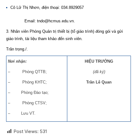
Cô Lữ Thị Nhơn, điện thoại: 034.8929057
Email: tndo@hcmus.edu.vn.
3. Nhân viên Phòng Quản trị thiết bị (tổ giáo trình) đóng gói và gửi
giáo trình, tài liệu tham khảo đến sinh viên.
Trân trọng./.
Nơi nhận:
HIỆU TRƯỞNG
– Phòng QTTB;
(đã ký)
– Phòng KHTC;
Trần Lê Quan
– Phòng Đào tạo;
– Phòng CTSV;
– Lưu VT.
Post Views:
531