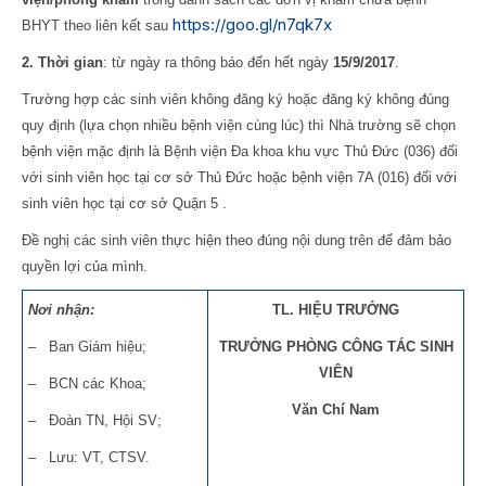
https://goo.gl/n7qk7x
BHYT theo liên kết sau
2. Thời gian
: từ ngày ra thông báo đến hết ngày
15/9/2017
.
Trường hợp các sinh viên không đăng ký hoặc đăng ký không đúng
quy định (lựa chọn nhiều bệnh viện cùng lúc) thì Nhà trường sẽ chọn
bệnh viện mặc định là Bệnh viện Đa khoa khu vực Thủ Đức (036) đối
với sinh viên học tại cơ sở Thủ Đức hoặc bệnh viện 7A (016) đối với
sinh viên học tại cơ sở Quận 5 .
Đề nghị các sinh viên thực hiện theo đúng nội dung trên để đảm bảo
quyền lợi của mình.
Nơi nhận:
TL. HIỆU TRƯỞNG
– Ban Giám hiệu;
TRƯỞNG PHÒNG CÔNG TÁC SINH
VIÊN
– BCN các Khoa;
Văn Chí Nam
– Đoàn TN, Hội SV;
– Lưu: VT, CTSV.