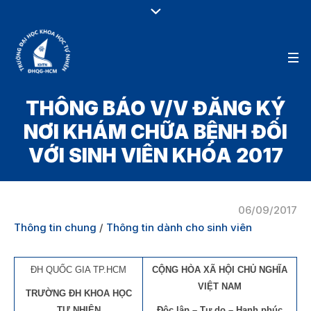
THÔNG BÁO V/V ĐĂNG KÝ
NƠI KHÁM CHỮA BỆNH ĐỐI
VỚI SINH VIÊN KHÓA 2017
06/09/2017
Thông tin chung
/
Thông tin dành cho sinh viên
ĐH QUỐC GIA TP.HCM
CỘNG HÒA XÃ HỘI CHỦ NGHĨA
VIỆT NAM
TRƯỜNG ĐH KHOA HỌC
TỰ NHIÊN
Độc lập – Tự do – Hạnh phúc