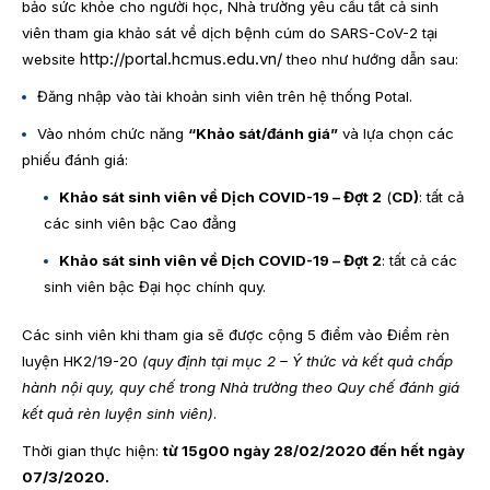
bảo sức khỏe cho người học, Nhà trường yêu cầu tất cả sinh
viên tham gia khảo sát về dịch bệnh cúm do
SARS-CoV-2
tại
http://portal.hcmus.edu.vn/
website
theo như hướng dẫn sau:
Đăng nhập vào tài khoản sinh viên trên hệ thống Potal.
Vào nhóm chức năng
“Khảo sát/đánh giá”
và lựa chọn các
phiếu đánh giá:
Khảo sát sinh viên về Dịch COVID-19 – Đợt 2
(
CD)
: tất cả
các sinh viên bậc Cao đẳng
Khảo sát sinh viên về Dịch COVID-19 – Đợt 2
: tất cả các
sinh viên bậc Đại học chính quy.
Các sinh viên khi tham gia sẽ được cộng 5 điểm vào Điểm rèn
luyện HK2/19-20
(quy định tại mục 2 – Ý thức và kết quả chấp
hành nội quy, quy chế trong Nhà trường theo Quy chế đánh giá
kết quả rèn luyện sinh viên)
.
Thời gian thực hiện:
từ 15g00 ngày 28/02/2020 đến hết ngày
07/3/2020.