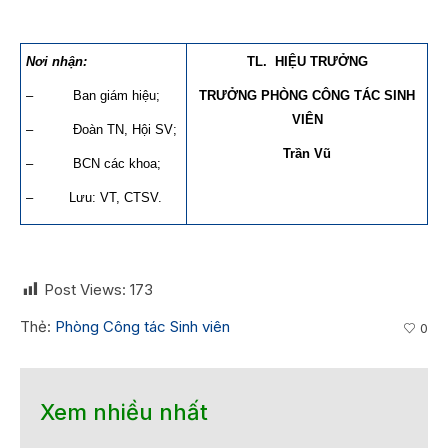
Nơi nhận:
TL. HIỆU TRƯỞNG
– Ban giám hiệu;
TRƯỞNG PHÒNG CÔNG TÁC SINH
VIÊN
– Đoàn TN, Hội SV;
Trần Vũ
– BCN các khoa;
– Lưu: VT, CTSV.
Post Views:
173
Thẻ:
Phòng Công tác Sinh viên
0
Xem nhiều nhất