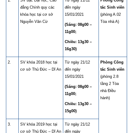
1.
SV bậc Đại học, Cao
Từ ngày 21/12
Phòng Công
đẳng Chính quy các
đến ngày
tác Sinh viên
khóa học tại cơ sở
15/01/2021
(phòng A.02
Nguyễn Văn Cừ
Tòa nhà A)
(Sáng: 08g00 –
11g00;
Chiều: 13g30 –
16g30)
2.
SV khóa 2018 học tại
Từ ngày 21/12
Phòng Công
cơ sở Thủ Đức – Dĩ An
đến ngày
tác Sinh viên
15/01/2021
(phòng 2.8
tầng 2 Tòa
(Sáng: 08g00 –
nhà Điều
11g00;
hành)
Chiều: 13g30 –
15g00)
3.
SV khóa 2019 học tại
Từ ngày 21/12
cơ sở Thủ Đức – Dĩ An
đến ngày