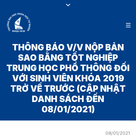
THÔNG BÁO V/V NỘP BẢN
SAO BẰNG TỐT NGHIỆP
TRUNG HỌC PHỔ THÔNG ĐỐI
VỚI SINH VIÊN KHÓA 2019
TRỞ VỀ TRƯỚC (CẬP NHẬT
DANH SÁCH ĐẾN
08/01/2021)
08/01/2021