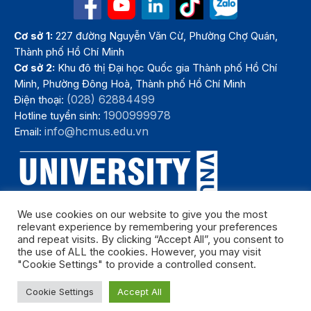
Cơ sở 1:
227 đường Nguyễn Văn Cừ, Phường Chợ Quán,
Thành phố Hồ Chí Minh
Cơ sở 2:
Khu đô thị Đại học Quốc gia Thành phố Hồ Chí
Minh, Phường Đông Hoà, Thành phố Hồ Chí Minh
(028) 62884499
Điện thoại:
1900999978
Hotline tuyển sinh:
info@hcmus.edu.vn
Email:
We use cookies on our website to give you the most
relevant experience by remembering your preferences
and repeat visits. By clicking “Accept All”, you consent to
the use of ALL the cookies. However, you may visit
"Cookie Settings" to provide a controlled consent.
Bản quyền thuộc Trường Đại học Khoa học tự nhiên, Đại học Quốc
Cookie Settings
Accept All
gia Thành phố Hồ Chí Minh. Năm 2024