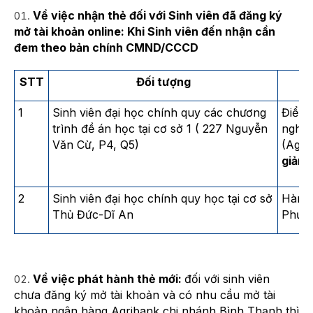
Về việc nhận thẻ đối với Sinh viên đã đăng ký
mở tài khoản online: Khi Sinh viên đến nhận cần
đem theo bản chính CMND/CCCD
STT
Đối tượng
1
Sinh viên đại học chính quy các chương
Điểm 
trình đề án học tại cơ sở 1 ( 227 Nguyễn
nghiệ
Văn Cừ, P4, Q5)
(Agrib
giảng
2
Sinh viên đại học chính quy học tại cơ sở
Hành 
Thủ Đức-Dĩ An
Phườn
Về việc phát hành thẻ mới:
đối với sinh viên
chưa đăng ký mở tài khoản và có nhu cầu mở tài
khoản ngân hàng Agribank chi nhánh Bình Thạnh thì